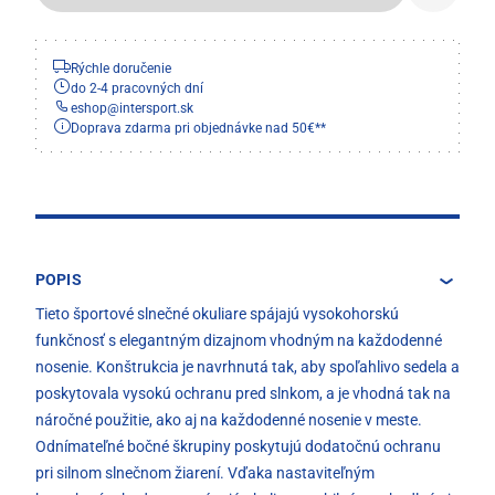
Rýchle doručenie
do 2-4 pracovných dní
eshop
@
intersport.sk
Doprava zdarma pri objednávke nad 50€**
POPIS
Tieto športové slnečné okuliare spájajú vysokohorskú
funkčnosť s elegantným dizajnom vhodným na každodenné
nosenie. Konštrukcia je navrhnutá tak, aby spoľahlivo sedela a
poskytovala vysokú ochranu pred slnkom, a je vhodná tak na
náročné použitie, ako aj na každodenné nosenie v meste.
Odnímateľné bočné škrupiny poskytujú dodatočnú ochranu
pri silnom slnečnom žiarení. Vďaka nastaviteľným