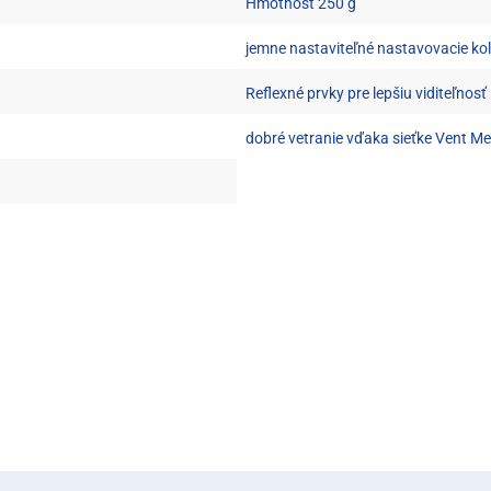
Hmotnosť 250 g
jemne nastaviteľné nastavovacie kol
Reflexné prvky pre lepšiu viditeľnosť
dobré vetranie vďaka sieťke Vent M