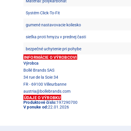
Materiál: polykarbonát
Systém Click-To-Fit
gumené nastavovacie koliesko
sieťka proti hmyzu v prednej časti
bezpečné uchytenie pri pohybe
INFORMÁCIE O VÝROBCOVI
Výrobca
Bollé Brands SAS
34 rue de la Soie 34
FR - 69100 Villeurbanne
austria@bollebrands.com
ÚDAJE O VÝROBKU
Produktové číslo:
197290700
V ponuke od:
22.01.2026