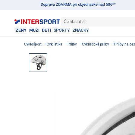
Doprava ZDARMA pri objednávke nad 50€**
Čo hľadáte?
ŽENY
MUŽI
DETI
ŠPORTY
ZNAČKY
Cyklošport
Cyklistika
Prilby
Cyklistické prilby
Prilby na ces