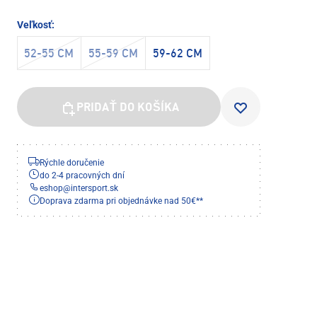
Veľkosť:
52-55 CM
55-59 CM
59-62 CM
PRIDAŤ DO KOŠÍKA
Rýchle doručenie
do 2-4 pracovných dní
eshop
@
intersport.sk
Doprava zdarma pri objednávke nad 50€**