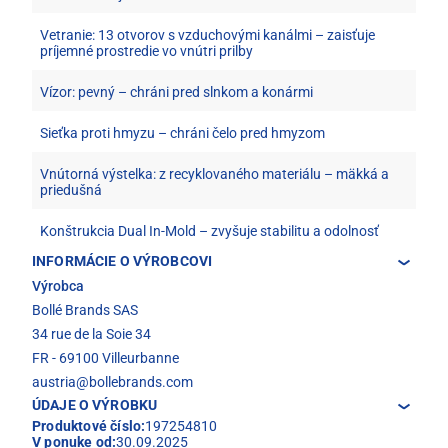
Vetranie: 13 otvorov s vzduchovými kanálmi – zaisťuje
príjemné prostredie vo vnútri prilby
Vízor: pevný – chráni pred slnkom a konármi
Sieťka proti hmyzu – chráni čelo pred hmyzom
Vnútorná výstelka: z recyklovaného materiálu – mäkká a
priedušná
Konštrukcia Dual In-Mold – zvyšuje stabilitu a odolnosť
INFORMÁCIE O VÝROBCOVI
Výrobca
Bollé Brands SAS
34 rue de la Soie 34
FR - 69100 Villeurbanne
austria@bollebrands.com
ÚDAJE O VÝROBKU
Produktové číslo:
197254810
V ponuke od:
30.09.2025