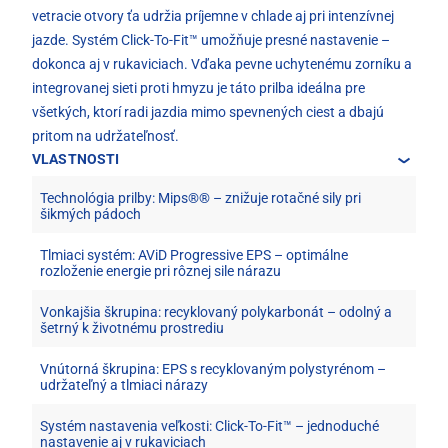
vetracie otvory ťa udržia príjemne v chlade aj pri intenzívnej
jazde. Systém Click-To-Fit™ umožňuje presné nastavenie –
dokonca aj v rukaviciach. Vďaka pevne uchytenému zorníku a
integrovanej sieti proti hmyzu je táto prilba ideálna pre
všetkých, ktorí radi jazdia mimo spevnených ciest a dbajú
pritom na udržateľnosť.
VLASTNOSTI
Technológia prilby: Mips®® – znižuje rotačné sily pri
šikmých pádoch
Tlmiaci systém: AViD Progressive EPS – optimálne
rozloženie energie pri rôznej sile nárazu
Vonkajšia škrupina: recyklovaný polykarbonát – odolný a
šetrný k životnému prostrediu
Vnútorná škrupina: EPS s recyklovaným polystyrénom –
udržateľný a tlmiaci nárazy
Systém nastavenia veľkosti: Click-To-Fit™ – jednoduché
nastavenie aj v rukaviciach