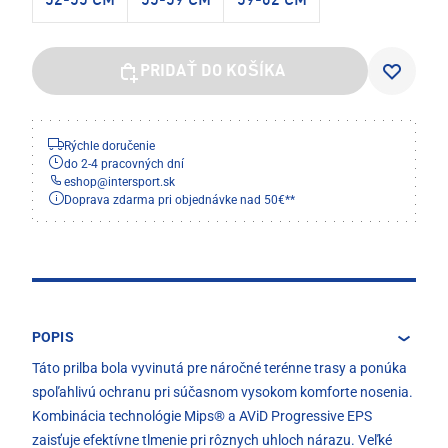
52-55 CM
55-59 CM
59-62 CM
PRIDAŤ DO KOŠÍKA
Rýchle doručenie
do 2-4 pracovných dní
eshop
@
intersport.sk
Doprava zdarma pri objednávke nad 50€**
POPIS
Táto prilba bola vyvinutá pre náročné terénne trasy a ponúka
spoľahlivú ochranu pri súčasnom vysokom komforte nosenia.
Kombinácia technológie Mips® a AViD Progressive EPS
zaisťuje efektívne tlmenie pri rôznych uhloch nárazu. Veľké