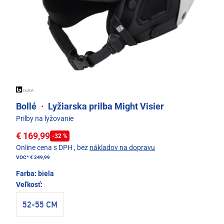
Bollé
·
Lyžiarska prilba Might Visier
Prilby na lyžovanie
€ 169,99
-32 %
Online cena s DPH
, bez
nákladov na dopravu
VOC*
€ 249,99
Farba:
biela
Veľkosť:
52-55 CM