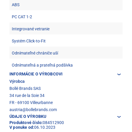
ABS
PC CAT 1-2
Integrované vetranie
Systém Click-to-Fit
Odnímateľné chrániče uší
Odnímateľná a prateľná podšívka
INFORMÁCIE O VÝROBCOVI
Výrobca
Bollé Brands SAS
34 rue de la Soie 34
FR - 69100 Villeurbanne
austria@bollebrands.com
ÚDAJE O VÝROBKU
Produktové číslo:
084512900
V ponuke od:
06.10.2023