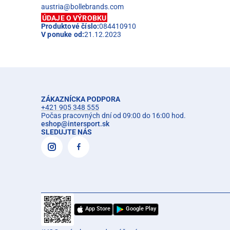
austria@bollebrands.com
ÚDAJE O VÝROBKU
Produktové číslo:
084410910
V ponuke od:
21.12.2023
ZÁKAZNÍCKA PODPORA
+421 905 348 555
Počas pracovných dní od 09:00 do 16:00 hod.
eshop
@
intersport.sk
SLEDUJTE NÁS
App Store
Google Play