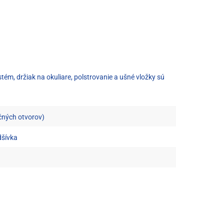
tém, držiak na okuliare, polstrovanie a ušné vložky sú
ačných otvorov)
dšívka