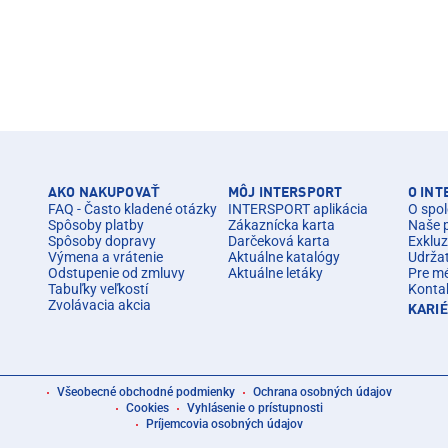
AKO NAKUPOVAŤ
MÔJ INTERSPORT
O IN
FAQ - Často kladené otázky
INTERSPORT aplikácia
O spol
Spôsoby platby
Zákaznícka karta
Naše 
Spôsoby dopravy
Darčeková karta
Exkluz
Výmena a vrátenie
Aktuálne katalógy
Udrža
Odstupenie od zmluvy
Aktuálne letáky
Pre m
Tabuľky veľkostí
Konta
Zvolávacia akcia
KARI
Všeobecné obchodné podmienky
Ochrana osobných údajov
Cookies
Vyhlásenie o prístupnosti
Príjemcovia osobných údajov