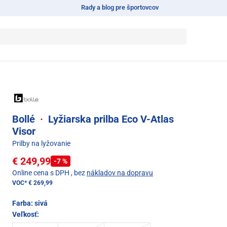
Rady a blog pre športovcov
Bollé
·
Lyžiarska prilba Eco V-Atlas
Visor
Prilby na lyžovanie
€ 249,99
-7 %
Online cena s DPH
, bez
nákladov na dopravu
VOC*
€ 269,99
Farba:
sivá
Veľkosť: