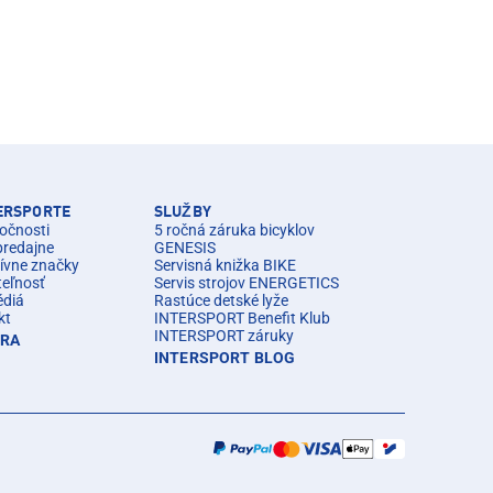
TERSPORTE
SLUŽBY
očnosti
5 ročná záruka bicyklov
predajne
GENESIS
ívne značky
Servisná knižka BIKE
teľnosť
Servis strojov ENERGETICS
édiá
Rastúce detské lyže
kt
INTERSPORT Benefit Klub
INTERSPORT záruky
ÉRA
INTERSPORT BLOG