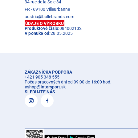
34 rue de la Soie 34
FR - 69100 Villeurbanne
austria@bollebrands.com
ÚDAJE O VÝROBKU
Produktové číslo:
084002132
V ponuke od:
28.05.2025
ZÁKAZNÍCKA PODPORA
+421 905 348 555
Počas pracovných dní od 09:00 do 16:00 hod.
eshop
@
intersport.sk
SLEDUJTE NÁS
App Store
Google Play