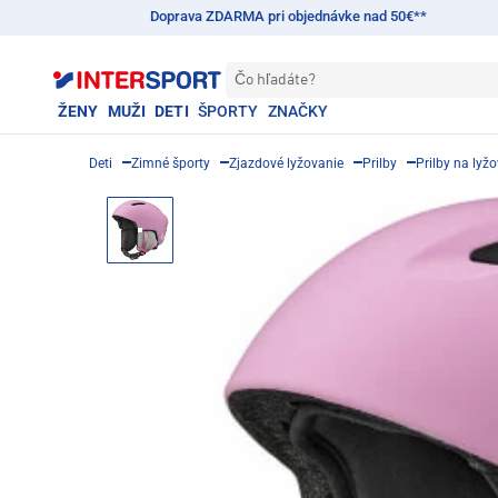
Doprava ZDARMA pri objednávke nad 50€**
Čo hľadáte?
ŽENY
MUŽI
DETI
ŠPORTY
ZNAČKY
Deti
Zimné športy
Zjazdové lyžovanie
Prilby
Prilby na lyž