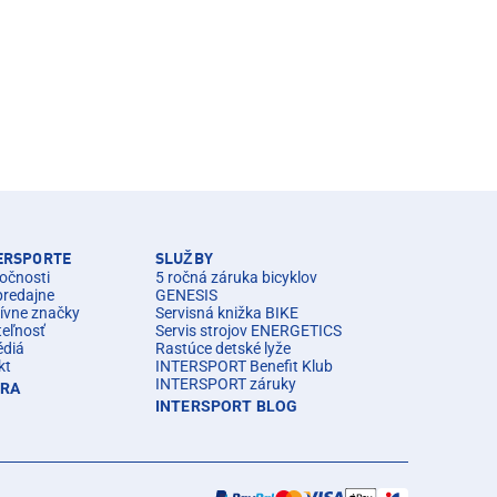
TERSPORTE
SLUŽBY
očnosti
5 ročná záruka bicyklov
predajne
GENESIS
ívne značky
Servisná knižka BIKE
teľnosť
Servis strojov ENERGETICS
édiá
Rastúce detské lyže
kt
INTERSPORT Benefit Klub
INTERSPORT záruky
ÉRA
INTERSPORT BLOG