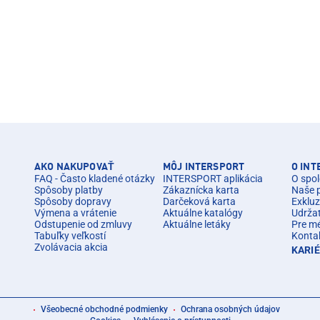
AKO NAKUPOVAŤ
MÔJ INTERSPORT
O IN
FAQ - Často kladené otázky
INTERSPORT aplikácia
O spol
Spôsoby platby
Zákaznícka karta
Naše 
Spôsoby dopravy
Darčeková karta
Exkluz
Výmena a vrátenie
Aktuálne katalógy
Udrža
Odstupenie od zmluvy
Aktuálne letáky
Pre m
Tabuľky veľkostí
Konta
Zvolávacia akcia
KARI
Všeobecné obchodné podmienky
Ochrana osobných údajov