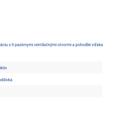
áciu s 9 pasívnymi ventilačnými otvormi a pohodlie vďaka
ektív
odšívka