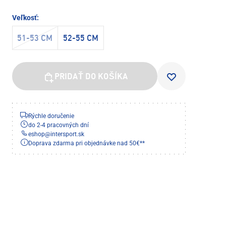
Veľkosť:
51-53 CM
52-55 CM
PRIDAŤ DO KOŠÍKA
Rýchle doručenie
do 2-4 pracovných dní
eshop
@
intersport.sk
Doprava zdarma pri objednávke nad 50€**