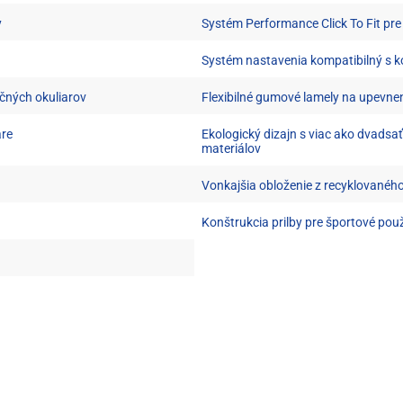
y
Systém Performance Click To Fit pre
Systém nastavenia kompatibilný s
čných okuliarov
Flexibilné gumové lamely na upevnen
are
Ekologický dizajn s viac ako dvads
materiálov
Vonkajšia obloženie z recyklovanéh
Konštrukcia prilby pre športové použ