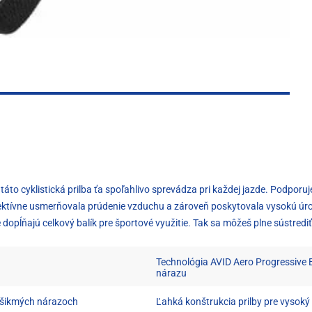
táto cyklistická prilba ťa spoľahlivo sprevádza pri každej jazde. Podpor
fektívne usmerňovala prúdenie vzduchu a zároveň poskytovala vysokú úr
 dopĺňajú celkový balík pre športové využitie. Tak sa môžeš plne sústrediť
Technológia AVID Aero Progressive E
nárazu
i šikmých nárazoch
Ľahká konštrukcia prilby pre vysoký