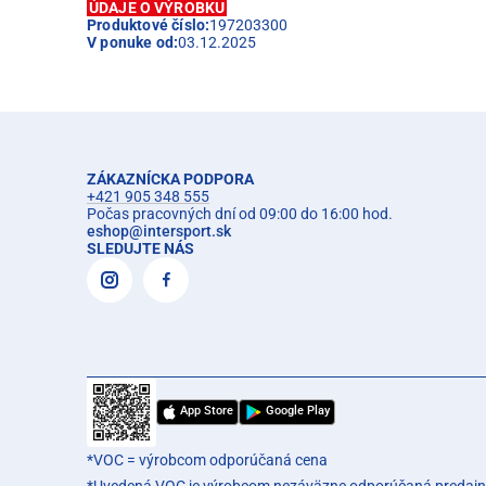
ÚDAJE O VÝROBKU
Produktové číslo:
197203300
V ponuke od:
03.12.2025
ZÁKAZNÍCKA PODPORA
+421 905 348 555
Počas pracovných dní od 09:00 do 16:00 hod.
eshop
@
intersport.sk
SLEDUJTE NÁS
App Store
Google Play
*VOC = výrobcom odporúčaná cena