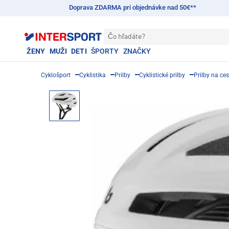
Doprava ZDARMA pri objednávke nad 50€**
Čo hľadáte?
ŽENY
MUŽI
DETI
ŠPORTY
ZNAČKY
Cyklošport
Cyklistika
Prilby
Cyklistické prilby
Prilby na ces