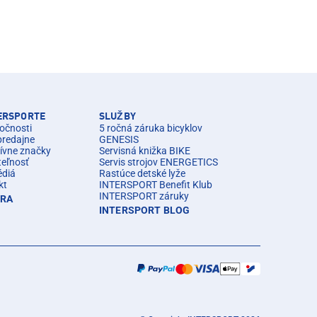
TERSPORTE
SLUŽBY
očnosti
5 ročná záruka bicyklov
predajne
GENESIS
ívne značky
Servisná knižka BIKE
teľnosť
Servis strojov ENERGETICS
édiá
Rastúce detské lyže
kt
INTERSPORT Benefit Klub
INTERSPORT záruky
ÉRA
INTERSPORT BLOG