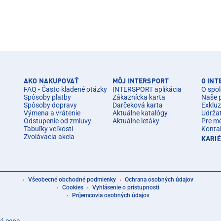
AKO NAKUPOVAŤ
MÔJ INTERSPORT
O IN
FAQ - Často kladené otázky
INTERSPORT aplikácia
O spol
Spôsoby platby
Zákaznícka karta
Naše 
Spôsoby dopravy
Darčeková karta
Exkluz
Výmena a vrátenie
Aktuálne katalógy
Udrža
Odstupenie od zmluvy
Aktuálne letáky
Pre m
Tabuľky veľkostí
Konta
Zvolávacia akcia
KARI
Všeobecné obchodné podmienky
Ochrana osobných údajov
Cookies
Vyhlásenie o prístupnosti
Príjemcovia osobných údajov