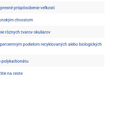
 presné prispôsobenie veľkosti
 konským chvostom
ie rôznych tvarov okuliarov
aťpercentným podielom recyklovaných alebo biologických
o polykarbonátu
itie na ceste