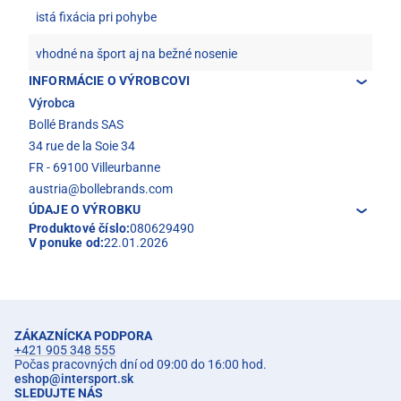
istá fixácia pri pohybe
vhodné na šport aj na bežné nosenie
INFORMÁCIE O VÝROBCOVI
Výrobca
Bollé Brands SAS
34 rue de la Soie 34
FR - 69100 Villeurbanne
austria@bollebrands.com
ÚDAJE O VÝROBKU
Produktové číslo:
080629490
V ponuke od:
22.01.2026
ZÁKAZNÍCKA PODPORA
+421 905 348 555
Počas pracovných dní od 09:00 do 16:00 hod.
eshop
@
intersport.sk
SLEDUJTE NÁS