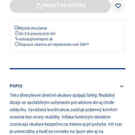
PRIDAŤ DO KOŠÍKA
Rýchle doručenie
do 2-4 pracovných dní
eshop
@
intersport.sk
Doprava zdarma pri objednávke nad 50€**
POPIS
Tieto lifestyleové slnečné okuliare spájajú ľahký, flexibilný
dizajn so spoľahlivým uchytením pre aktívne dni aj chvíle
oddychu. Vyvážená konštrukcia zaisťuje príjemný komfort
nosenia bez straty stability. Vďaka funkčným detailom
zostávajú okuliare bezpečne na mieste aj pri pohybe. Ich tvar
je univerzálny a hodí sa rovnako na šport ako aj na