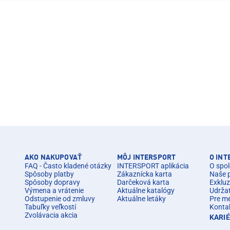
AKO NAKUPOVAŤ
MÔJ INTERSPORT
O IN
FAQ - Často kladené otázky
INTERSPORT aplikácia
O spol
Spôsoby platby
Zákaznícka karta
Naše 
Spôsoby dopravy
Darčeková karta
Exkluz
Výmena a vrátenie
Aktuálne katalógy
Udrža
Odstupenie od zmluvy
Aktuálne letáky
Pre m
Tabuľky veľkostí
Konta
Zvolávacia akcia
KARI