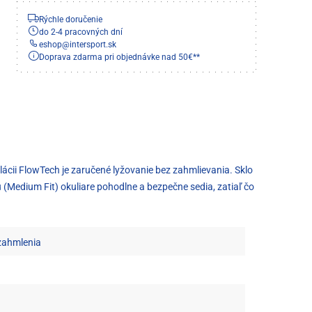
Rýchle doručenie
do 2-4 pracovných dní
eshop
@
intersport.sk
Doprava zdarma pri objednávke nad 50€**
lácii FlowTech je zaručené lyžovanie bez zahmlievania. Sklo
 (Medium Fit) okuliare pohodlne a bezpečne sedia, zatiaľ čo
 zahmlenia