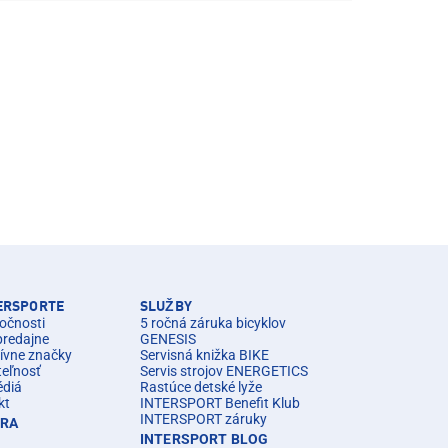
TERSPORTE
SLUŽBY
očnosti
5 ročná záruka bicyklov
predajne
GENESIS
ívne značky
Servisná knižka BIKE
teľnosť
Servis strojov ENERGETICS
édiá
Rastúce detské lyže
kt
INTERSPORT Benefit Klub
INTERSPORT záruky
ÉRA
INTERSPORT BLOG