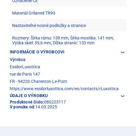
Označenie CE
Materiál Grilamid TR90
Nastaviteľné nosné podložky a stranice
Rozmery: Šírka rámu: 138 mm, Šírka mostíka: 141 mm,
Výška skiel: 59,6 mm, Dĺžka straníc: 133 mm
INFORMÁCIE O VÝROBCOVI
Výrobca
EssilorLuxottica
rue de Paris 147
FR - 94220 Charenton-Le-Pont
https://www.essilorluxottica.com/en/contacts/rLuxottica
ÚDAJE O VÝROBKU
Produktové číslo:
080223117
V ponuke od:
14.03.2025