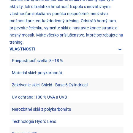
aktivity. Ich ultralahká hmotnosť ti spolu s inovatívnymi
vlastnosťami okuliarov ponúka nespočetné množstvo
možností pre tvoj každodenný tréning. Odstráň horný rám,
pripevnite čelenku, vymeňte sklá a nastavte konce straníc a
nosný mostík. Máte všetko príslušenstvo, ktoré potrebujete na
tréning.
VLASTNOSTI
Priepustnosť svetla: 8–18 %
Materiál skiel: polykarbonát
Zakrivenie skiel: Shield - Base 6 Cylindrical
UV ochrana: 100 % UVA a UVB
Nerozbitné sklá z polykarbonátu
Technológia Hydro Lens