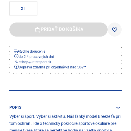
XL
PRIDAŤ DO KOŠÍKA
Rýchle doručenie
do 2-4 pracovných dní
eshop
@
intersport.sk
Doprava zdarma pri objednávke nad 50€**
POPIS
Vyber si šport. Vyber si aktivitu. Náš ľahký model Breeze ťa pri
tom ochráni. Ide o technicky pokročilé športové okuliare pre
menšie tváre, ktoré sa perfektne hodia na všetky športy a