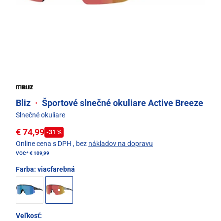
Bliz
·
Športové slnečné okuliare Active Breeze
Slnečné okuliare
€ 74,99
-31 %
Online cena s DPH
, bez
nákladov na dopravu
VOC*
€ 109,99
Farba:
viacfarebná
Veľkosť: