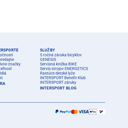
TERSPORTE
SLUŽBY
očnosti
5 ročná záruka bicyklov
predajne
GENESIS
ívne značky
Servisná knižka BIKE
teľnosť
Servis strojov ENERGETICS
édiá
Rastúce detské lyže
kt
INTERSPORT Benefit Klub
INTERSPORT záruky
ÉRA
INTERSPORT BLOG