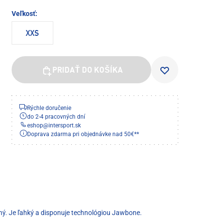
Veľkosť:
XXS
PRIDAŤ DO KOŠÍKA
Rýchle doručenie
do 2-4 pracovných dní
eshop
@
intersport.sk
Doprava zdarma pri objednávke nad 50€**
teľný. Je ľahký a disponuje technológiou Jawbone.