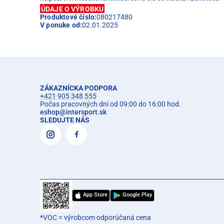
ÚDAJE O VÝROBKU
Produktové číslo:
080217480
V ponuke od:
02.01.2025
ZÁKAZNÍCKA PODPORA
+421 905 348 555
Počas pracovných dní od 09:00 do 16:00 hod.
eshop
@
intersport.sk
SLEDUJTE NÁS
App Store
Google Play
*VOC = výrobcom odporúčaná cena