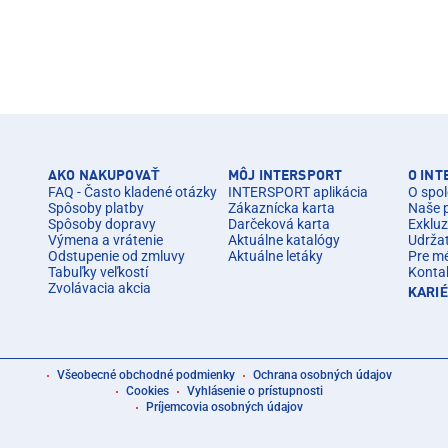
AKO NAKUPOVAŤ
MÔJ INTERSPORT
O IN
FAQ - Často kladené otázky
INTERSPORT aplikácia
O spol
Spôsoby platby
Zákaznícka karta
Naše 
Spôsoby dopravy
Darčeková karta
Exkluz
Výmena a vrátenie
Aktuálne katalógy
Udrža
Odstupenie od zmluvy
Aktuálne letáky
Pre m
Tabuľky veľkostí
Konta
Zvolávacia akcia
KARI
Všeobecné obchodné podmienky
Ochrana osobných údajov
Cookies
Vyhlásenie o prístupnosti
Príjemcovia osobných údajov