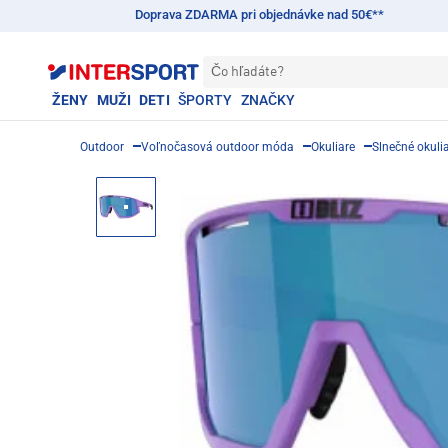
Doprava ZDARMA pri objednávke nad 50€**
Čo hľadáte?
ŽENY
MUŽI
DETI
ŠPORTY
ZNAČKY
Outdoor
Voľnočasová outdoor móda
Okuliare
Slnečné okuli