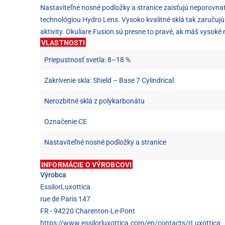
Nastaviteľné nosné podložky a stranice zaisťujú neporovnat
technológiou Hydro Lens. Vysoko kvalitné sklá tak zaručujú 
aktivity. Okuliare Fusion sú presne to pravé, ak máš vysoké 
VLASTNOSTI
Priepustnosť svetla: 8–18 %
Zakrivenie skla: Shield – Base 7 Cylindrical
Nerozbitné sklá z polykarbonátu
Označenie CE
Nastaviteľné nosné podložky a stranice
INFORMÁCIE O VÝROBCOVI
Výrobca
EssilorLuxottica
rue de Paris 147
FR - 94220 Charenton-Le-Pont
https://www.essilorluxottica.com/en/contacts/rLuxottica