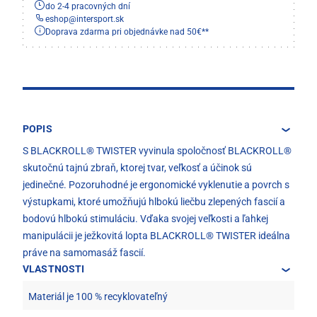
do 2-4 pracovných dní
eshop
@
intersport.sk
Doprava zdarma pri objednávke nad 50€**
POPIS
S BLACKROLL® TWISTER vyvinula spoločnosť BLACKROLL®
skutočnú tajnú zbraň, ktorej tvar, veľkosť a účinok sú
jedinečné. Pozoruhodné je ergonomické vyklenutie a povrch s
výstupkami, ktoré umožňujú hlbokú liečbu zlepených fascií a
bodovú hlbokú stimuláciu. Vďaka svojej veľkosti a ľahkej
manipulácii je ježkovitá lopta BLACKROLL® TWISTER ideálna
práve na samomasáž fascií.
VLASTNOSTI
Materiál je 100 % recyklovateľný