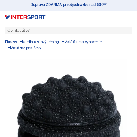
Doprava ZDARMA pri objednávke nad 50€**
Čo hľadáte?
Fitness
Kardio a silový tréning
Malé fitness vybavenie
Masážne pomôcky