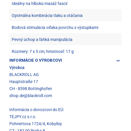
Ideálny na hlbokú masáž fascií
Optimálna kombinácia tlaku a otáčania
Bodová stimulácia vďaka povrchu s výstupkami
Pevný úchop a ľahká manipulácia
Rozmery: 7 x 5 cm, hmotnosť: 17 g
INFORMÁCIE O VÝROBCOVI
Výrobca
BLACKROLL AG
Hauptstraße 17
CH - 8598 Bottinghofen
shop.de@blackroll.com
Informácia o dovozcovi do EÚ:
TEJPY.cz s.r.o.
Pohnertova 1724/4, Kobylisy
CZ - 182 00 Praha 8