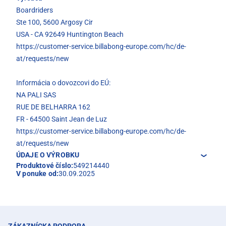
Boardriders
Ste 100, 5600 Argosy Cir
USA - CA 92649 Huntington Beach
https://customer-service.billabong-europe.com/hc/de-
at/requests/new
Informácia o dovozcovi do EÚ:
NA PALI SAS
RUE DE BELHARRA 162
FR - 64500 Saint Jean de Luz
https://customer-service.billabong-europe.com/hc/de-
at/requests/new
ÚDAJE O VÝROBKU
Produktové číslo:
549214440
V ponuke od:
30.09.2025
ZÁKAZNÍCKA PODPORA