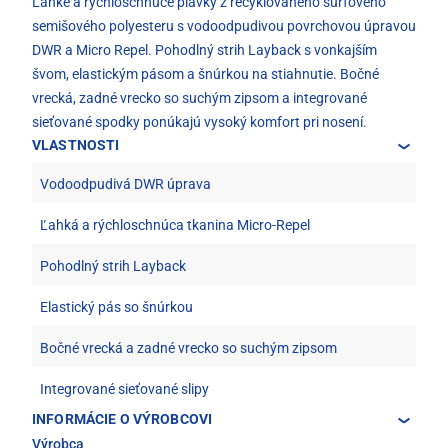
Ľahké a rýchloschnúce plavky z recyklovaného surfového
semišového polyesteru s vodoodpudivou povrchovou úpravou
DWR a Micro Repel. Pohodlný strih Layback s vonkajším
švom, elastickým pásom a šnúrkou na stiahnutie. Bočné
vrecká, zadné vrecko so suchým zipsom a integrované
sieťované spodky ponúkajú vysoký komfort pri nosení.
VLASTNOSTI
Vodoodpudivá DWR úprava
Ľahká a rýchloschnúca tkanina Micro-Repel
Pohodlný strih Layback
Elastický pás so šnúrkou
Bočné vrecká a zadné vrecko so suchým zipsom
Integrované sieťované slipy
INFORMÁCIE O VÝROBCOVI
Výrobca