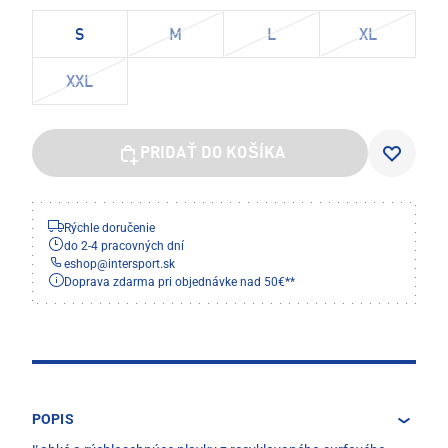
S
M
L
XL
XXL
PRIDAŤ DO KOŠÍKA
Rýchle doručenie
do 2-4 pracovných dní
eshop
@
intersport.sk
Doprava zdarma pri objednávke nad 50€**
POPIS