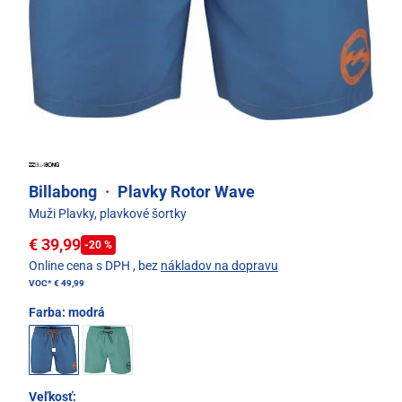
Billabong
·
Plavky Rotor Wave
Muži Plavky, plavkové šortky
€ 39,99
-20 %
Online cena s DPH
, bez
nákladov na dopravu
VOC*
€ 49,99
Farba:
modrá
Veľkosť: