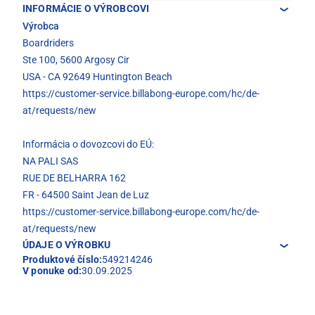
INFORMÁCIE O VÝROBCOVI
Výrobca
Boardriders
Ste 100, 5600 Argosy Cir
USA - CA 92649 Huntington Beach
https://customer-service.billabong-europe.com/hc/de-
at/requests/new
Informácia o dovozcovi do EÚ:
NA PALI SAS
RUE DE BELHARRA 162
FR - 64500 Saint Jean de Luz
https://customer-service.billabong-europe.com/hc/de-
at/requests/new
ÚDAJE O VÝROBKU
Produktové číslo:
549214246
V ponuke od:
30.09.2025