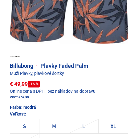
Billabong
·
Plavky Faded Palm
Muži Plavky, plavkové šortky
€ 49,99
-16 %
Online cena s DPH
, bez
nákladov na dopravu
VOC*
€ 59,99
Farba:
modrá
Veľkosť:
S
M
L
XL