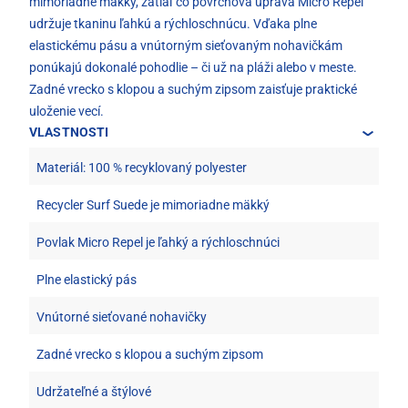
mimoriadne mäkký, zatiaľ čo povrchová úprava Micro Repel
udržuje tkaninu ľahkú a rýchloschnúcu. Vďaka plne
elastickému pásu a vnútorným sieťovaným nohavičkám
ponúkajú dokonalé pohodlie – či už na pláži alebo v meste.
Zadné vrecko s klopou a suchým zipsom zaisťuje praktické
uloženie vecí.
VLASTNOSTI
Materiál: 100 % recyklovaný polyester
Recycler Surf Suede je mimoriadne mäkký
Povlak Micro Repel je ľahký a rýchloschnúci
Plne elastický pás
Vnútorné sieťované nohavičky
Zadné vrecko s klopou a suchým zipsom
Udržateľné a štýlové