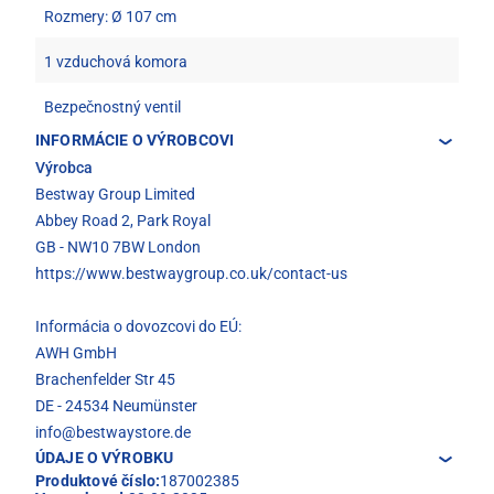
Rozmery: Ø 107 cm
1 vzduchová komora
Bezpečnostný ventil
INFORMÁCIE O VÝROBCOVI
Výrobca
Bestway Group Limited
Abbey Road 2, Park Royal
GB - NW10 7BW London
https://www.bestwaygroup.co.uk/contact-us
Informácia o dovozcovi do EÚ:
AWH GmbH
Brachenfelder Str 45
DE - 24534 Neumünster
info@bestwaystore.de
ÚDAJE O VÝROBKU
Produktové číslo:
187002385