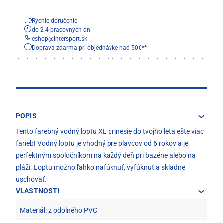
Rýchle doručenie
do 2-4 pracovných dní
eshop
@
intersport.sk
Doprava zdarma pri objednávke nad 50€**
POPIS
Tento farebný vodný loptu XL prinesie do tvojho leta ešte viac
farieb! Vodný loptu je vhodný pre plavcov od 6 rokov a je
perfektným spoločníkom na každý deň pri bazéne alebo na
pláži. Loptu možno ľahko nafúknuť, vyfúknuť a skladne
uschovať.
VLASTNOSTI
Materiál: z odolného PVC