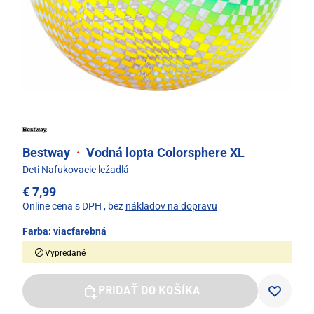
Bestway
·
Vodná lopta Colorsphere XL
Deti Nafukovacie ležadlá
€ 7,99
Online cena s DPH
, bez
nákladov na dopravu
Farba:
viacfarebná
Vypredané
PRIDAŤ DO KOŠÍKA