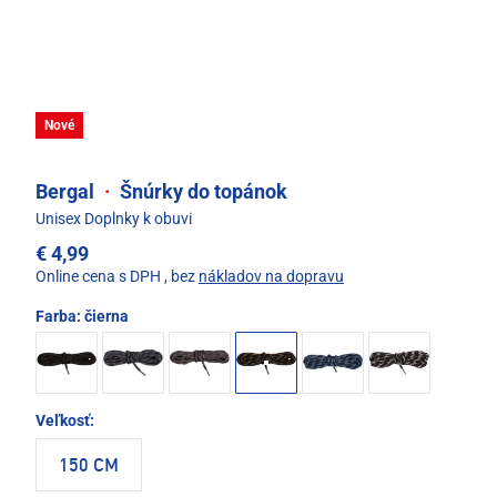
Nové
Bergal
·
Šnúrky do topánok
Unisex Doplnky k obuvi
€ 4,99
Online cena s DPH
, bez
nákladov na dopravu
Farba:
čierna
Veľkosť:
150 CM