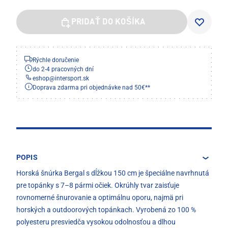
PRIDAŤ DO KOŠÍKA
Rýchle doručenie
do 2-4 pracovných dní
eshop
@
intersport.sk
Doprava zdarma pri objednávke nad 50€**
POPIS
Horská šnúrka Bergal s dĺžkou 150 cm je špeciálne navrhnutá
pre topánky s 7–8 pármi očiek. Okrúhly tvar zaisťuje
rovnomerné šnurovanie a optimálnu oporu, najmä pri
horských a outdoorových topánkach. Vyrobená zo 100 %
polyesteru presviedča vysokou odolnosťou a dlhou