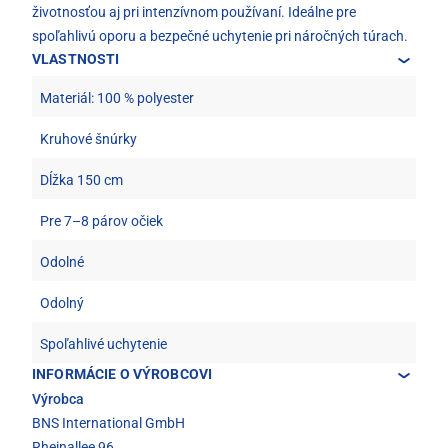
životnosťou aj pri intenzívnom používaní. Ideálne pre
spoľahlivú oporu a bezpečné uchytenie pri náročných túrach.
VLASTNOSTI
Materiál: 100 % polyester
Kruhové šnúrky
Dĺžka 150 cm
Pre 7–8 párov očiek
Odolné
Odolný
Spoľahlivé uchytenie
INFORMÁCIE O VÝROBCOVI
Výrobca
BNS International GmbH
Rheinallee 96