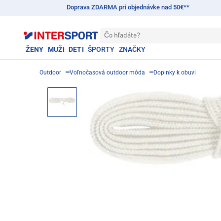
Doprava ZDARMA pri objednávke nad 50€**
Čo hľadáte?
ŽENY
MUŽI
DETI
ŠPORTY
ZNAČKY
Outdoor
Voľnočasová outdoor móda
Doplnky k obuvi