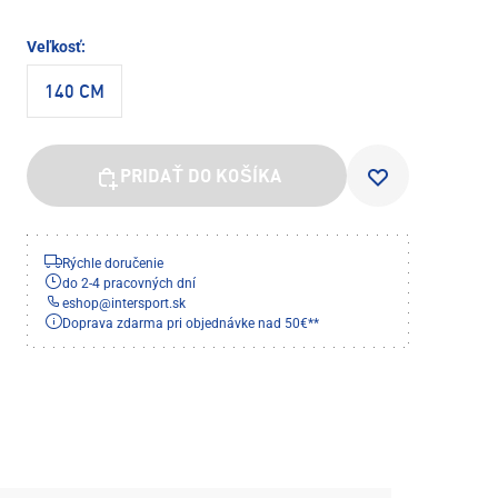
Veľkosť:
140 CM
PRIDAŤ DO KOŠÍKA
Rýchle doručenie
do 2-4 pracovných dní
eshop
@
intersport.sk
Doprava zdarma pri objednávke nad 50€**