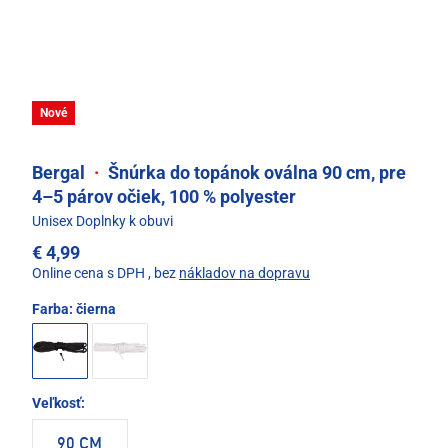
Nové
Bergal
·
Šnúrka do topánok oválna 90 cm, pre
4–5 párov očiek, 100 % polyester
Unisex Doplnky k obuvi
€ 4,99
Online cena s DPH
, bez
nákladov na dopravu
Farba:
čierna
Veľkosť:
90 CM