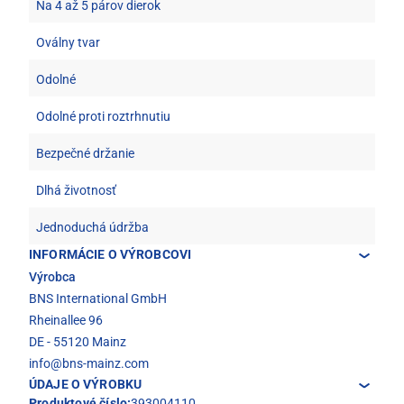
Na 4 až 5 párov dierok
Oválny tvar
Odolné
Odolné proti roztrhnutiu
Bezpečné držanie
Dlhá životnosť
Jednoduchá údržba
INFORMÁCIE O VÝROBCOVI
Výrobca
BNS International GmbH
Rheinallee 96
DE - 55120 Mainz
info@bns-mainz.com
ÚDAJE O VÝROBKU
Produktové číslo:
393004110