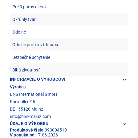
Pre 9 párov dierok
Okrúhly tvar
Odolné
Odolné proti roztrhnutiu
Bezpečné uchytenie
Dlhá životnosť
INFORMÁCIE O VÝROBCOVI
Výrobca
BNS International GmbH
Rheinallee 96
DE - 55120 Mainz
info@bns-mainz.com
ÚDAJE O VÝROBKU
Produktové číslo:
393004510
V ponuke od:
17.06.2026