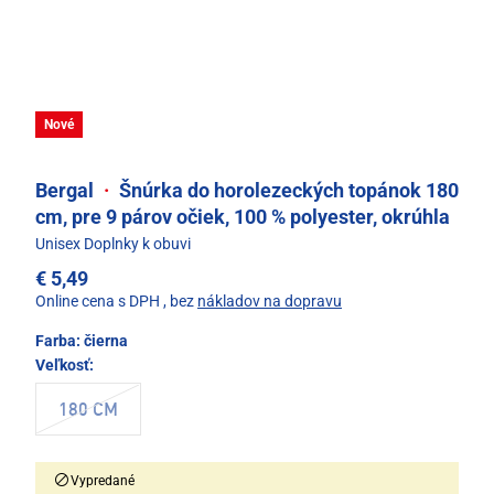
Nové
Bergal
·
Šnúrka do horolezeckých topánok 180
cm, pre 9 párov očiek, 100 % polyester, okrúhla
Unisex Doplnky k obuvi
€ 5,49
Online cena s DPH
, bez
nákladov na dopravu
Farba:
čierna
Veľkosť:
180 CM
Vypredané