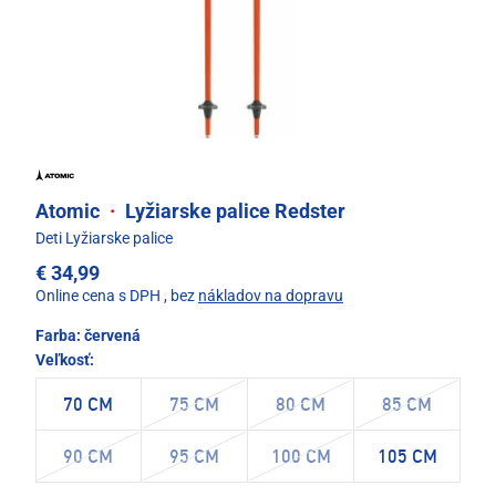
Atomic
·
Lyžiarske palice Redster
Deti Lyžiarske palice
€ 34,99
Online cena s DPH
, bez
nákladov na dopravu
Farba:
červená
Veľkosť:
70 CM
75 CM
80 CM
85 CM
90 CM
95 CM
100 CM
105 CM