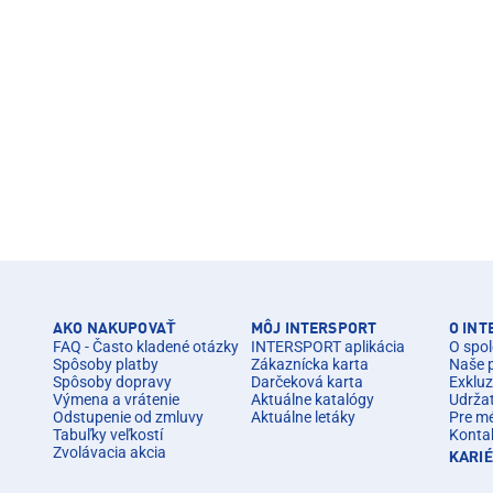
AKO NAKUPOVAŤ
MÔJ INTERSPORT
O IN
FAQ - Často kladené otázky
INTERSPORT aplikácia
O spol
Spôsoby platby
Zákaznícka karta
Naše 
Spôsoby dopravy
Darčeková karta
Exkluz
Výmena a vrátenie
Aktuálne katalógy
Udrža
Odstupenie od zmluvy
Aktuálne letáky
Pre m
Tabuľky veľkostí
Konta
Zvolávacia akcia
KARI