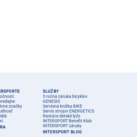
TERSPORTE
SLUŽBY
očnosti
5 ročná záruka bicyklov
predajne
GENESIS
ívne značky
Servisná knižka BIKE
teľnosť
Servis strojov ENERGETICS
édiá
Rastúce detské lyže
kt
INTERSPORT Benefit Klub
INTERSPORT záruky
ÉRA
INTERSPORT BLOG