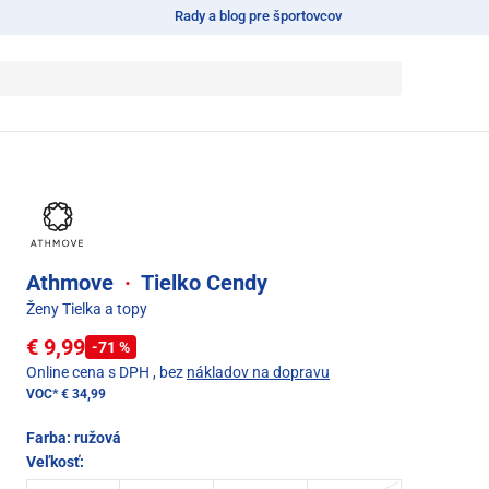
Rady a blog pre športovcov
Athmove
·
Tielko Cendy
Ženy Tielka a topy
€ 9,99
-71 %
Online cena s DPH
, bez
nákladov na dopravu
VOC*
€ 34,99
Farba:
ružová
Veľkosť: