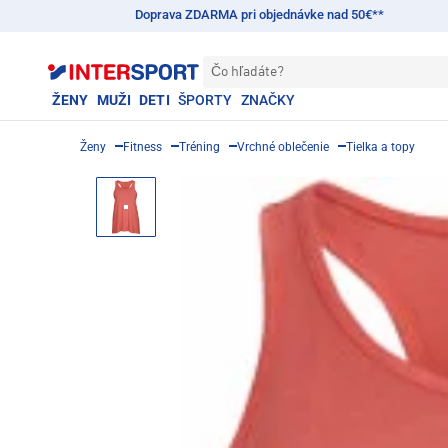
Doprava ZDARMA pri objednávke nad 50€**
Čo hľadáte?
ŽENY
MUŽI
DETI
ŠPORTY
ZNAČKY
Ženy
Fitness
Tréning
Vrchné oblečenie
Tielka a topy