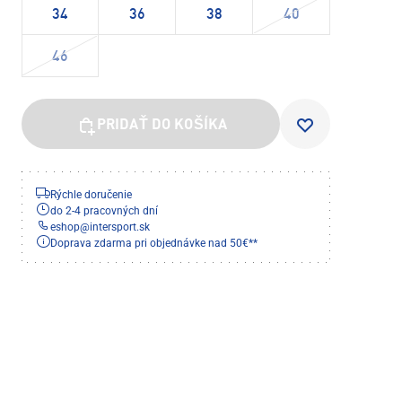
34
36
38
40
46
PRIDAŤ DO KOŠÍKA
Rýchle doručenie
do 2-4 pracovných dní
eshop
@
intersport.sk
Doprava zdarma pri objednávke nad 50€**