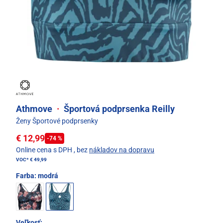
Athmove
·
Športová podprsenka Reilly
Ženy Športové podprsenky
€ 12,99
-74 %
Online cena s DPH
, bez
nákladov na dopravu
VOC*
€ 49,99
Farba:
modrá
Veľkosť: