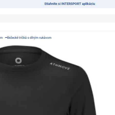
Stiahnite si INTERSPORT aplikáciu
om
Bežecké tričká s dlhým rukávom