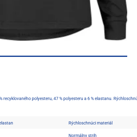
ecyklovaného polyesteru, 47 % polyesteru a 6 % elastanu. Rýchloschnúci m
 elastan
Rýchloschnúci materiál
Normálny strih