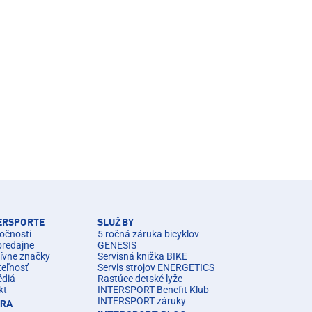
TERSPORTE
SLUŽBY
očnosti
5 ročná záruka bicyklov
predajne
GENESIS
ívne značky
Servisná knižka BIKE
teľnosť
Servis strojov ENERGETICS
édiá
Rastúce detské lyže
kt
INTERSPORT Benefit Klub
INTERSPORT záruky
ÉRA