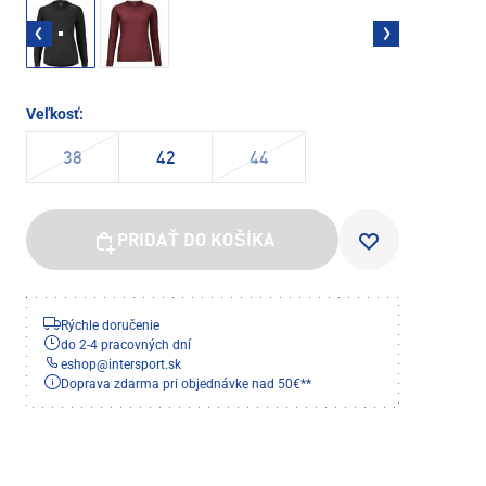
Veľkosť:
38
42
44
PRIDAŤ DO KOŠÍKA
Rýchle doručenie
do 2-4 pracovných dní
eshop
@
intersport.sk
Doprava zdarma pri objednávke nad 50€**