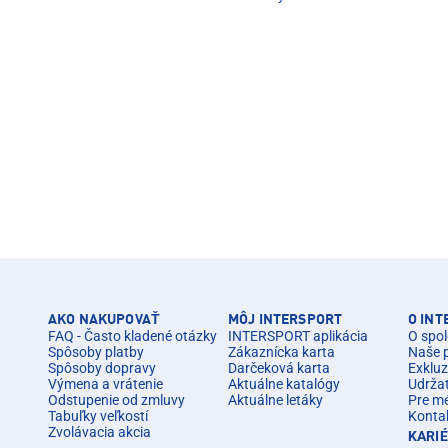
AKO NAKUPOVAŤ
MÔJ INTERSPORT
O IN
FAQ - Často kladené otázky
INTERSPORT aplikácia
O spol
Spôsoby platby
Zákaznícka karta
Naše 
Spôsoby dopravy
Darčeková karta
Exkluz
Výmena a vrátenie
Aktuálne katalógy
Udrža
Odstupenie od zmluvy
Aktuálne letáky
Pre m
Tabuľky veľkostí
Konta
Zvolávacia akcia
KARI