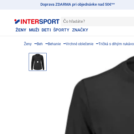
Doprava ZDARMA pri objednávke nad 50€**
Čo hľadáte?
ŽENY
MUŽI
DETI
ŠPORTY
ZNAČKY
Ženy
Beh
Behanie
Vrchné oblečenie
Tričká s dlhým rukáv