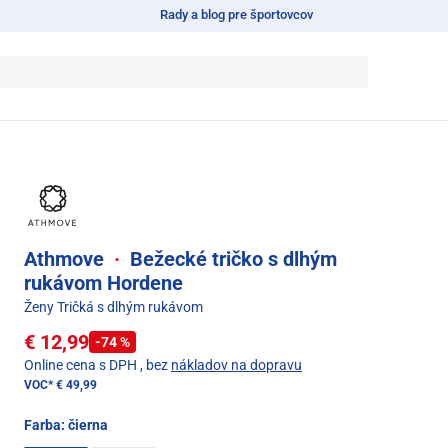
Rady a blog pre športovcov
Athmove
·
Bežecké tričko s dlhým
rukávom Hordene
Ženy Tričká s dlhým rukávom
€ 12,99
-74 %
Online cena s DPH
, bez
nákladov na dopravu
VOC*
€ 49,99
Farba:
čierna