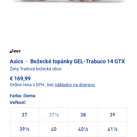
Asics
·
Bežecké topánky GEL-Trabuco 14 GTX
Ženy Trailová bežecká obuv
€ 169,99
Online cena s DPH
, bez
nákladov na dopravu
Farba:
čierna
Veľkosť:
37
37½
38
39
39½
40
40½
41½