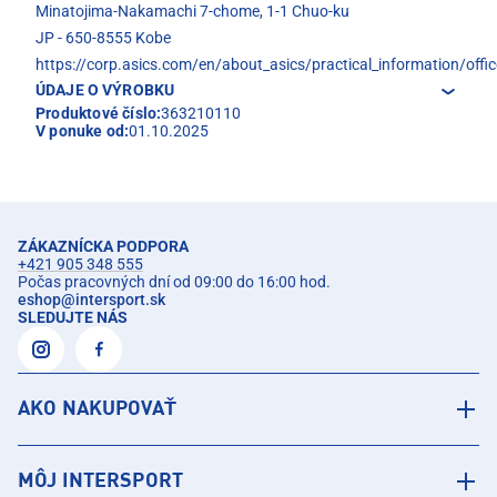
Minatojima-Nakamachi 7-chome, 1-1 Chuo-ku
JP - 650-8555 Kobe
https://corp.asics.com/en/about_asics/practical_information/offic
ÚDAJE O VÝROBKU
Produktové číslo:
363210110
V ponuke od:
01.10.2025
ZÁKAZNÍCKA PODPORA
+421 905 348 555
Počas pracovných dní od 09:00 do 16:00 hod.
eshop
@
intersport.sk
SLEDUJTE NÁS
AKO NAKUPOVAŤ
MÔJ INTERSPORT