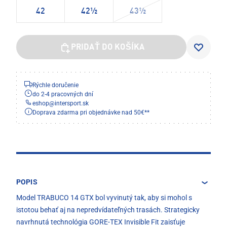
42
42½
43½
PRIDAŤ DO KOŠÍKA
Rýchle doručenie
do 2-4 pracovných dní
eshop
@
intersport.sk
Doprava zdarma pri objednávke nad 50€**
POPIS
Model TRABUCO 14 GTX bol vyvinutý tak, aby si mohol s
istotou behať aj na nepredvídateľných trasách. Strategicky
navrhnutá technológia GORE-TEX Invisible Fit zaisťuje