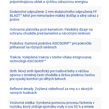
pripomínajúcou oblak a rýchlou odrazovou energiou
Dodatočné odpruženie: 2 mm dodatočného odpruženia FF
BLAST™ MAX pre mimoriadne mäkký došľap a silný odraz z
prstov
Ochranná platnička proti kameňom: Flexibilný dizajn na
ochranu chodidla pred kameňmi a náročným terénom
Podošva: Gumová podošva ASICSGRIP™ pre pokročilú
priľnavosť na rôznych terénoch
Trakcia: Vylepšená trakcia v teréne vďaka integrovanej
technológii ASICSGRIP™
Strih: Nový strih špecifický pre trailové behy s väčšou
oporou v strednej časti chodidla a širšou prednou časťou
pre vysoký komfort pri dlhých behoch
Reflexné detaily: Zvýšená viditeľnosť za tmy a v skorých
ranných hodinách
Vnútorná stielka: Vyrobená pomocou procesu farbenia v
roztoku, ktorý znižuje spotrebu vody o cca 33 % a emisie