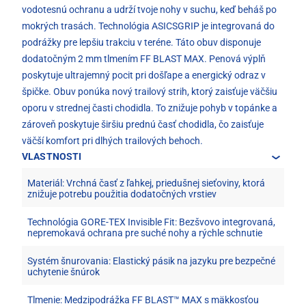
vodotesnú ochranu a udrží tvoje nohy v suchu, keď beháš po
mokrých trasách. Technológia ASICSGRIP je integrovaná do
podrážky pre lepšiu trakciu v teréne. Táto obuv disponuje
dodatočným 2 mm tlmením FF BLAST MAX. Penová výplň
poskytuje ultrajemný pocit pri došľape a energický odraz v
špičke. Obuv ponúka nový trailový strih, ktorý zaisťuje väčšiu
oporu v strednej časti chodidla. To znižuje pohyb v topánke a
zároveň poskytuje širšiu prednú časť chodidla, čo zaisťuje
väčší komfort pri dlhých trailových behoch.
VLASTNOSTI
Materiál: Vrchná časť z ľahkej, priedušnej sieťoviny, ktorá
znižuje potrebu použitia dodatočných vrstiev
Technológia GORE-TEX Invisible Fit: Bezšvovo integrovaná,
nepremokavá ochrana pre suché nohy a rýchle schnutie
Systém šnurovania: Elastický pásik na jazyku pre bezpečné
uchytenie šnúrok
Tlmenie: Medzipodrážka FF BLAST™ MAX s mäkkosťou