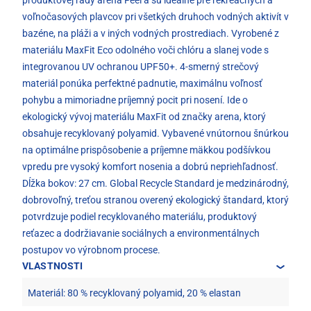
voľnočasových plavcov pri všetkých druhoch vodných aktivít v
bazéne, na pláži a v iných vodných prostrediach. Vyrobené z
materiálu MaxFit Eco odolného voči chlóru a slanej vode s
integrovanou UV ochranou UPF50+. 4-smerný strečový
materiál ponúka perfektné padnutie, maximálnu voľnosť
pohybu a mimoriadne príjemný pocit pri nosení. Ide o
ekologický vývoj materiálu MaxFit od značky arena, ktorý
obsahuje recyklovaný polyamid. Vybavené vnútornou šnúrkou
na optimálne prispôsobenie a príjemne mäkkou podšívkou
vpredu pre vysoký komfort nosenia a dobrú nepriehľadnosť.
Dĺžka bokov: 27 cm. Global Recycle Standard je medzinárodný,
dobrovoľný, treťou stranou overený ekologický štandard, ktorý
potvrdzuje podiel recyklovaného materiálu, produktový
reťazec a dodržiavanie sociálnych a environmentálnych
postupov vo výrobnom procese.
VLASTNOSTI
Materiál: 80 % recyklovaný polyamid, 20 % elastan