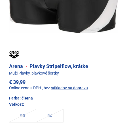
Arena
·
Plavky Stripelflow, krátke
Muži Plavky, plavkové šortky
€ 39,99
Online cena s DPH
, bez
nákladov na dopravu
Farba:
čierna
Veľkosť:
50
54