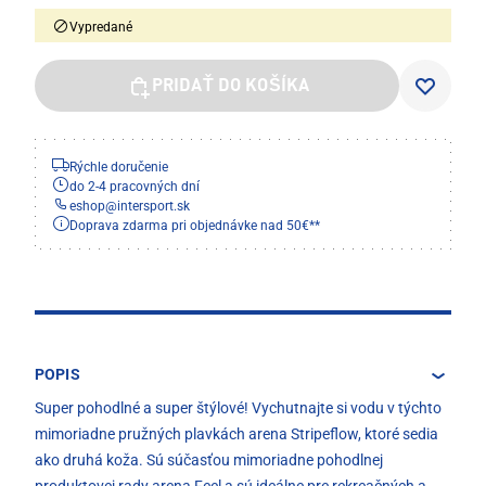
Vypredané
PRIDAŤ DO KOŠÍKA
Rýchle doručenie
do 2-4 pracovných dní
eshop
@
intersport.sk
Doprava zdarma pri objednávke nad 50€**
POPIS
Super pohodlné a super štýlové! Vychutnajte si vodu v týchto
mimoriadne pružných plavkách arena Stripeflow, ktoré sedia
ako druhá koža. Sú súčasťou mimoriadne pohodlnej
produktovej rady arena Feel a sú ideálne pre rekreačných a