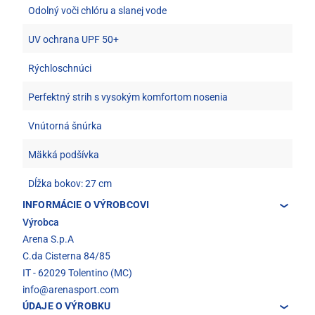
Odolný voči chlóru a slanej vode
UV ochrana UPF 50+
Rýchloschnúci
Perfektný strih s vysokým komfortom nosenia
Vnútorná šnúrka
Mäkká podšívka
Dĺžka bokov: 27 cm
INFORMÁCIE O VÝROBCOVI
Výrobca
Arena S.p.A
C.da Cisterna 84/85
IT - 62029 Tolentino (MC)
info@arenasport.com
ÚDAJE O VÝROBKU