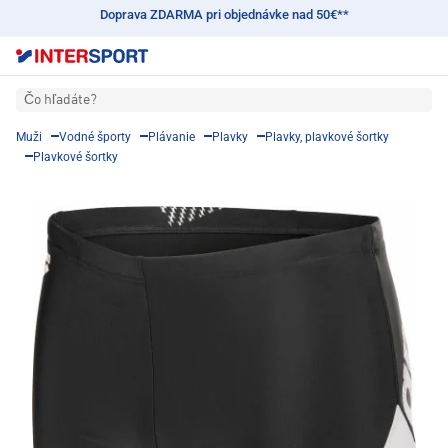
Doprava ZDARMA pri objednávke nad 50€**
Čo hľadáte?
Muži
Vodné športy
Plávanie
Plavky
Plavky, plavkové šortky
Plavkové šortky