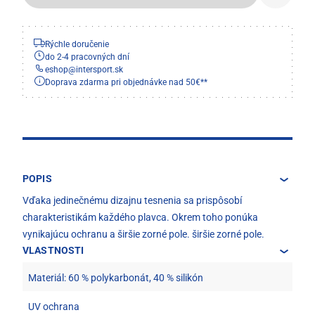
Rýchle doručenie
do 2-4 pracovných dní
eshop
@
intersport.sk
Doprava zdarma pri objednávke nad 50€**
POPIS
Vďaka jedinečnému dizajnu tesnenia sa prispôsobí
charakteristikám každého plavca. Okrem toho ponúka
vynikajúcu ochranu a širšie zorné pole. širšie zorné pole.
VLASTNOSTI
Materiál: 60 % polykarbonát, 40 % silikón
UV ochrana