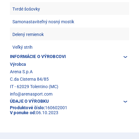
Tvrdé šošovky
Samonastaviteľný nosný mostík
Delený remienok
Veľký strih
INFORMÁCIE O VÝROBCOVI
Výrobca
Arena S.p.A
C.da Cisterna 84/85
IT - 62029 Tolentino (MC)
info@arenasport.com
ÚDAJE O VÝROBKU
Produktové číslo:
160602001
V ponuke od:
06.10.2023