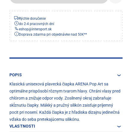
Rýchle doručenie
do 2-4 pracovných dní
eshop
@
intersport.sk
Doprava zdarma pri objednávke nad 50€**
POPIS
Klasická unisexová plavecká čiapka ARENA Pop Art sa
optimálne prispôsobí rôznym tvarom hlavy. Chráni vlasy pred
chlórom a znižuje odpor vody. Zosilnený okraj zabraňuje
skĺznutiu čiapky. Mäkký a pružný silikón zaisťuje príjemný
pocit pri nosení. Každá čiapka je z hľadiska dizajnu jedinečná
vďaka do seba pretekajúcemu silikónu.
VLASTNOSTI