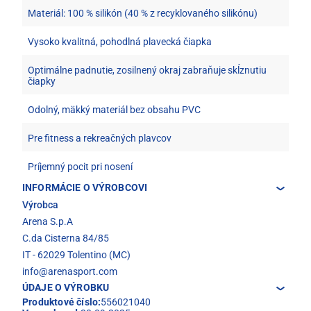
Materiál: 100 % silikón (40 % z recyklovaného silikónu)
Vysoko kvalitná, pohodlná plavecká čiapka
Optimálne padnutie, zosilnený okraj zabraňuje skĺznutiu
čiapky
Odolný, mäkký materiál bez obsahu PVC
Pre fitness a rekreačných plavcov
Príjemný pocit pri nosení
INFORMÁCIE O VÝROBCOVI
Výrobca
Arena S.p.A
C.da Cisterna 84/85
IT - 62029 Tolentino (MC)
info@arenasport.com
ÚDAJE O VÝROBKU
Produktové číslo:
556021040