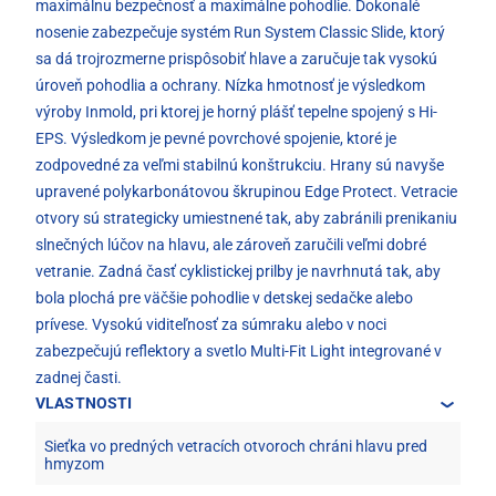
maximálnu bezpečnosť a maximálne pohodlie. Dokonalé
nosenie zabezpečuje systém Run System Classic Slide, ktorý
sa dá trojrozmerne prispôsobiť hlave a zaručuje tak vysokú
úroveň pohodlia a ochrany. Nízka hmotnosť je výsledkom
výroby Inmold, pri ktorej je horný plášť tepelne spojený s Hi-
EPS. Výsledkom je pevné povrchové spojenie, ktoré je
zodpovedné za veľmi stabilnú konštrukciu. Hrany sú navyše
upravené polykarbonátovou škrupinou Edge Protect. Vetracie
otvory sú strategicky umiestnené tak, aby zabránili prenikaniu
slnečných lúčov na hlavu, ale zároveň zaručili veľmi dobré
vetranie. Zadná časť cyklistickej prilby je navrhnutá tak, aby
bola plochá pre väčšie pohodlie v detskej sedačke alebo
prívese. Vysokú viditeľnosť za súmraku alebo v noci
zabezpečujú reflektory a svetlo Multi-Fit Light integrované v
zadnej časti.
VLASTNOSTI
Sieťka vo predných vetracích otvoroch chráni hlavu pred
hmyzom