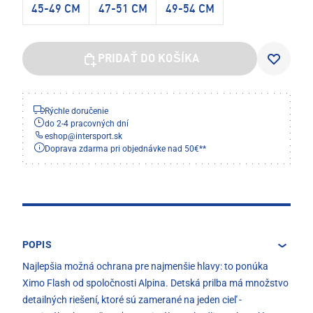
45-49 CM
47-51 CM
49-54 CM
PRIDAŤ DO KOŠÍKA
Rýchle doručenie
do 2-4 pracovných dní
eshop
@
intersport.sk
Doprava zdarma pri objednávke nad 50€**
POPIS
Najlepšia možná ochrana pre najmenšie hlavy: to ponúka
Ximo Flash od spoločnosti Alpina. Detská prilba má množstvo
detailných riešení, ktoré sú zamerané na jeden cieľ -