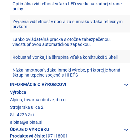
Optimálna viditeľnosť vďaka LED svetlu na zadnej strane
prilby
Zvýšená viditeľnosť v noci a za súmraku vďaka reflexným
prvkom
Ľahko ovládateľná pracka s otočne zabezpečenou,
viacstupňovou automatickou západkou.
Robustná vonkajšia škrupina vďaka konštrukcii 3 Shell
Nízka hmotnosť vďaka Inmold výrobe, pri ktorej je horná
škrupina tepelne spojená s Hi-EPS
INFORMÁCIE O VÝROBCOVI
Výrobca
Alpina, tovarna obutve, d.o.o.
Strojarska ulica 2
SI - 4226 Ziri
alpina@alpina.si
ÚDAJE O VÝROBKU
Produktové číslo:
197118001