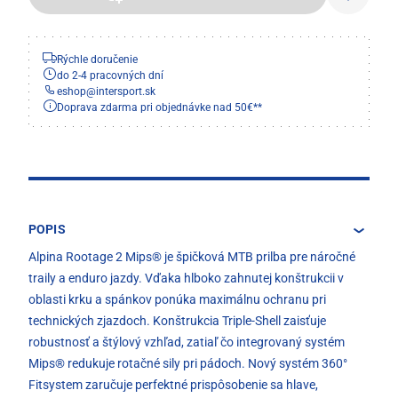
Rýchle doručenie
do 2-4 pracovných dní
eshop
@
intersport.sk
Doprava zdarma pri objednávke nad 50€**
POPIS
Alpina Rootage 2 Mips® je špičková MTB prilba pre náročné
traily a enduro jazdy. Vďaka hlboko zahnutej konštrukcii v
oblasti krku a spánkov ponúka maximálnu ochranu pri
technických zjazdoch. Konštrukcia Triple-Shell zaisťuje
robustnosť a štýlový vzhľad, zatiaľ čo integrovaný systém
Mips® redukuje rotačné sily pri pádoch. Nový systém 360°
Fitsystem zaručuje perfektné prispôsobenie sa hlave,