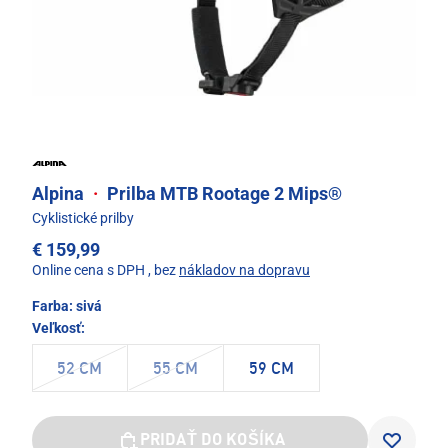
Alpina
·
Prilba MTB Rootage 2 Mips®
Cyklistické prilby
€ 159,99
Online cena s DPH
, bez
nákladov na dopravu
Farba:
sivá
Veľkosť:
52 CM
55 CM
59 CM
PRIDAŤ DO KOŠÍKA