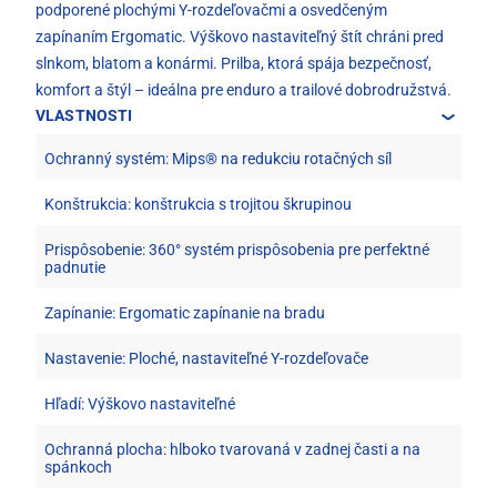
podporené plochými Y-rozdeľovačmi a osvedčeným
zapínaním Ergomatic. Výškovo nastaviteľný štít chráni pred
slnkom, blatom a konármi. Prilba, ktorá spája bezpečnosť,
komfort a štýl – ideálna pre enduro a trailové dobrodružstvá.
VLASTNOSTI
Ochranný systém: Mips® na redukciu rotačných síl
Konštrukcia: konštrukcia s trojitou škrupinou
Prispôsobenie: 360° systém prispôsobenia pre perfektné
padnutie
Zapínanie: Ergomatic zapínanie na bradu
Nastavenie: Ploché, nastaviteľné Y-rozdeľovače
Hľadí: Výškovo nastaviteľné
Ochranná plocha: hlboko tvarovaná v zadnej časti a na
spánkoch