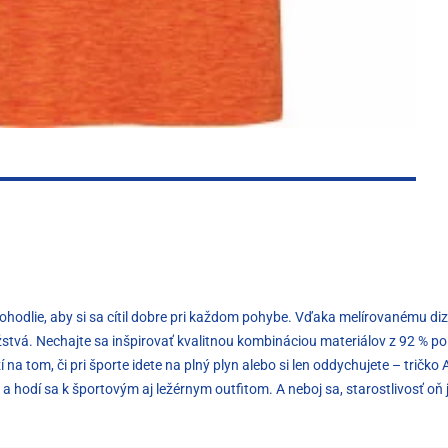
 pohodlie, aby si sa cítil dobre pri každom pohybe. Vďaka melírovanému diz
stvá. Nechajte sa inšpirovať kvalitnou kombináciou materiálov z 92 % poly
tom, či pri športe idete na plný plyn alebo si len oddychujete – tričko A
 a hodí sa k športovým aj ležérnym outfitom. A neboj sa, starostlivosť oň j