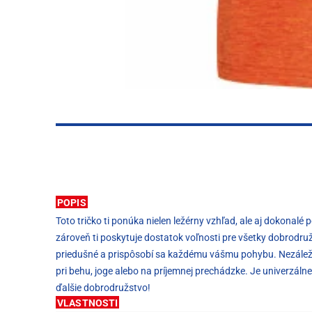
POPIS
Toto tričko ti ponúka nielen ležérny vzhľad, ale aj dokonalé
zároveň ti poskytuje dostatok voľnosti pre všetky dobrodruž
priedušné a prispôsobí sa každému vášmu pohybu. Nezáleží na 
pri behu, joge alebo na príjemnej prechádzke. Je univerzálne
ďalšie dobrodružstvo!
VLASTNOSTI