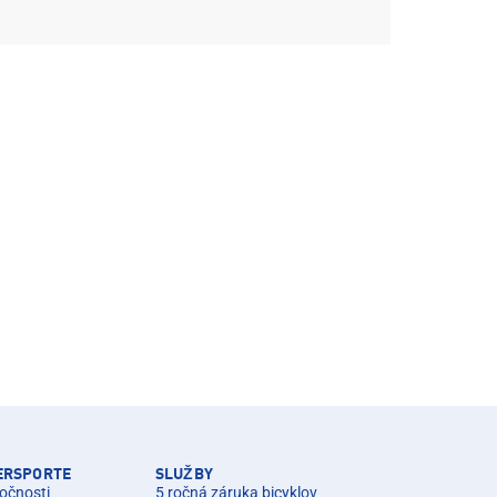
TERSPORTE
SLUŽBY
očnosti
5 ročná záruka bicyklov