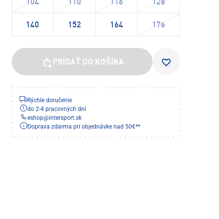
104
110
116
128
140
152
164
176
PRIDAŤ DO KOŠÍKA
Rýchle doručenie
do 2-4 pracovných dní
eshop
@
intersport.sk
Doprava zdarma pri objednávke nad 50€**