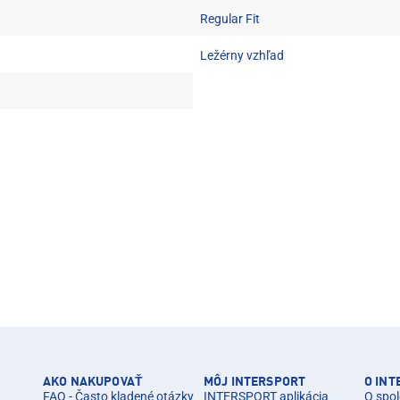
Regular Fit
Ležérny vzhľad
AKO NAKUPOVAŤ
MÔJ INTERSPORT
O IN
FAQ - Často kladené otázky
INTERSPORT aplikácia
O spol