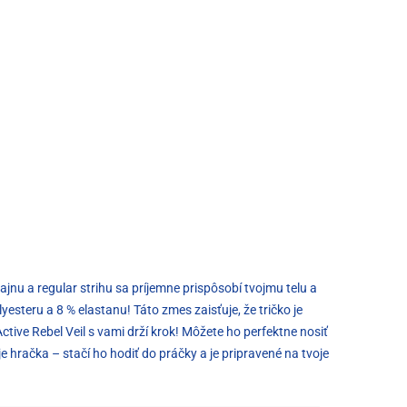
ajnu a regular strihu sa príjemne prispôsobí tvojmu telu a
esteru a 8 % elastanu! Táto zmes zaisťuje, že tričko je
ctive Rebel Veil s vami drží krok! Môžete ho perfektne nosiť
e hračka – stačí ho hodiť do práčky a je pripravené na tvoje