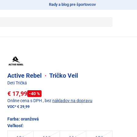
Rady a blog pre športovcov
Active Rebel
·
Tričko Veil
Deti Tričká
€ 17,99
-40 %
Online cena s DPH
, bez
nákladov na dopravu
VOC*
€ 29,99
Farba:
oranžová
Veľkosť: