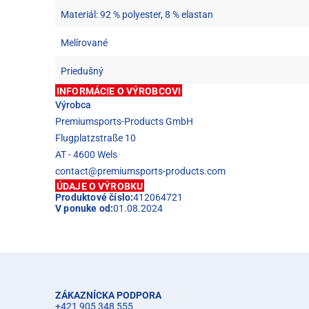
Materiál: 92 % polyester, 8 % elastan
Melírované
Priedušný
INFORMÁCIE O VÝROBCOVI
Výrobca
Premiumsports-Products GmbH
Flugplatzstraße 10
AT - 4600 Wels
contact@premiumsports-products.com
ÚDAJE O VÝROBKU
Produktové číslo:
412064721
V ponuke od:
01.08.2024
ZÁKAZNÍCKA PODPORA
+421 905 348 555