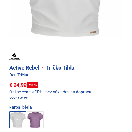
Active Rebel
·
Tričko Tilda
Deti Tričká
€ 24,99
-28 %
Online cena s DPH
, bez
nákladov na dopravu
VOC*
€ 34,99
Farba:
biela