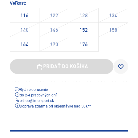
Veľkosť:
116
122
128
134
140
146
152
158
164
170
176
PRIDAŤ DO KOŠÍKA
Rýchle doručenie
do 2-4 pracovných dní
eshop
@
intersport.sk
Doprava zdarma pri objednávke nad 50€**