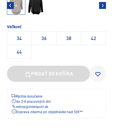
Veľkosť:
34
36
38
42
44
PRIDAŤ DO KOŠÍKA
Rýchle doručenie
do 2-4 pracovných dní
eshop
@
intersport.sk
Doprava zdarma pri objednávke nad 50€**