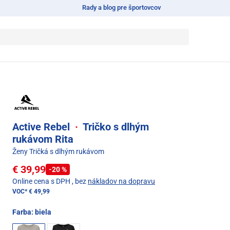
Rady a blog pre športovcov
Active Rebel
·
Tričko s dlhým
rukávom Rita
Ženy Tričká s dlhým rukávom
€ 39,99
-20 %
Online cena s DPH
, bez
nákladov na dopravu
VOC*
€ 49,99
Farba:
biela