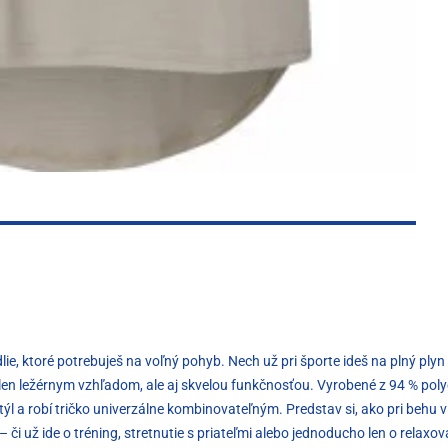
, ktoré potrebuješ na voľný pohyb. Nech už pri športe ideš na plný plyn a
elen ležérnym vzhľadom, ale aj skvelou funkčnosťou. Vyrobené z 94 % poly
štýl a robí tričko univerzálne kombinovateľným. Predstav si, ako pri behu
ť – či už ide o tréning, stretnutie s priateľmi alebo jednoducho len o relax