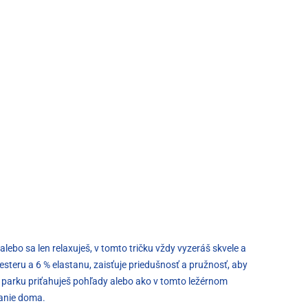
lebo sa len relaxuješ, v tomto tričku vždy vyzeráš skvele a
esteru a 6 % elastanu, zaisťuje priedušnosť a pružnosť, aby
 v parku priťahuješ pohľady alebo ako v tomto ležérnom
ovanie doma.