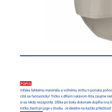
POPIS
Vďaka ľahkému materiálu a voľnému strihu ti ponúka pohodlie
cítiš sa fantasticky! Tričko s dlhým rukávom Rita zaujme ni
si sa nikdy nezapotila. Dĺžka po boky dokonale dopĺňa tvoj 
tričku žiariš pri joge v štúdiu. Je ideálne na každú príležitos