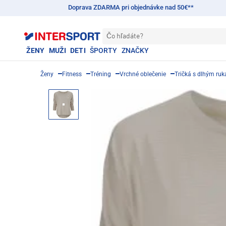
Doprava ZDARMA pri objednávke nad 50€**
Čo hľadáte?
ŽENY
MUŽI
DETI
ŠPORTY
ZNAČKY
Ženy
Fitness
Tréning
Vrchné oblečenie
Tričká s dlhým ru