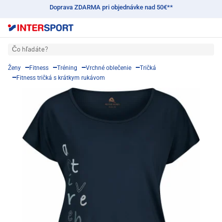
Doprava ZDARMA pri objednávke nad 50€**
Čo hľadáte?
Ženy
Fitness
Tréning
Vrchné oblečenie
Tričká
Fitness tričká s krátkym rukávom