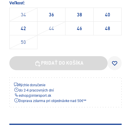
Veľkosť:
34
36
38
40
42
44
46
48
50
PRIDAŤ DO KOŠÍKA
Rýchle doručenie
do 2-4 pracovných dní
eshop
@
intersport.sk
Doprava zdarma pri objednávke nad 50€**