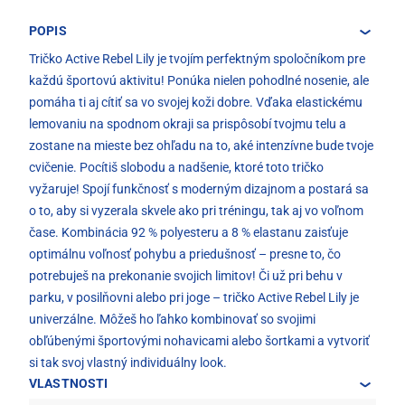
POPIS
Tričko Active Rebel Lily je tvojím perfektným spoločníkom pre
každú športovú aktivitu! Ponúka nielen pohodlné nosenie, ale
pomáha ti aj cítiť sa vo svojej koži dobre. Vďaka elastickému
lemovaniu na spodnom okraji sa prispôsobí tvojmu telu a
zostane na mieste bez ohľadu na to, aké intenzívne bude tvoje
cvičenie. Pocítiš slobodu a nadšenie, ktoré toto tričko
vyžaruje! Spojí funkčnosť s moderným dizajnom a postará sa
o to, aby si vyzerala skvele ako pri tréningu, tak aj vo voľnom
čase. Kombinácia 92 % polyesteru a 8 % elastanu zaisťuje
optimálnu voľnosť pohybu a priedušnosť – presne to, čo
potrebuješ na prekonanie svojich limitov! Či už pri behu v
parku, v posilňovni alebo pri joge – tričko Active Rebel Lily je
univerzálne. Môžeš ho ľahko kombinovať so svojimi
obľúbenými športovými nohavicami alebo šortkami a vytvoriť
si tak svoj vlastný individuálny look.
VLASTNOSTI