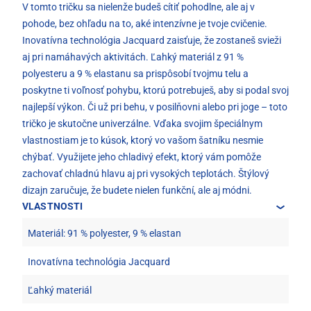
V tomto tričku sa nielenže budeš cítiť pohodlne, ale aj v
pohode, bez ohľadu na to, aké intenzívne je tvoje cvičenie.
Inovatívna technológia Jacquard zaisťuje, že zostaneš svieži
aj pri namáhavých aktivitách. Ľahký materiál z 91 %
polyesteru a 9 % elastanu sa prispôsobí tvojmu telu a
poskytne ti voľnosť pohybu, ktorú potrebuješ, aby si podal svoj
najlepší výkon. Či už pri behu, v posilňovni alebo pri joge – toto
tričko je skutočne univerzálne. Vďaka svojim špeciálnym
vlastnostiam je to kúsok, ktorý vo vašom šatníku nesmie
chýbať. Využijete jeho chladivý efekt, ktorý vám pomôže
zachovať chladnú hlavu aj pri vysokých teplotách. Štýlový
dizajn zaručuje, že budete nielen funkční, ale aj módni.
VLASTNOSTI
Materiál: 91 % polyester, 9 % elastan
Inovatívna technológia Jacquard
Ľahký materiál