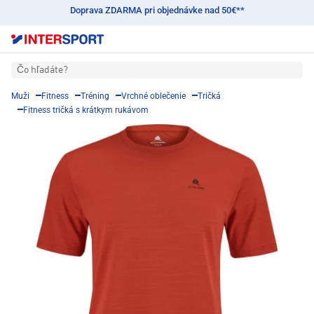
Doprava ZDARMA pri objednávke nad 50€**
Čo hľadáte?
Muži
Fitness
Tréning
Vrchné oblečenie
Tričká
Fitness tričká s krátkym rukávom