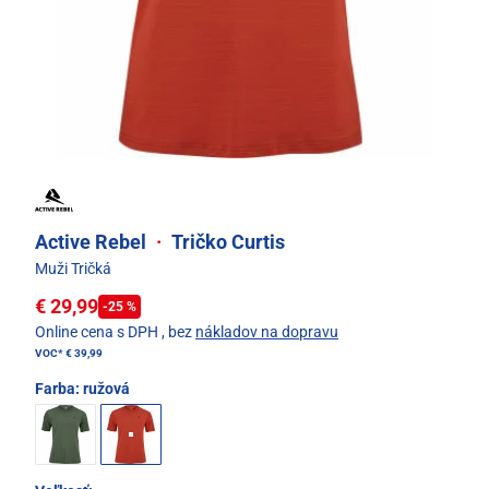
Active Rebel
·
Tričko Curtis
Muži Tričká
€ 29,99
-25 %
Online cena s DPH
, bez
nákladov na dopravu
VOC*
€ 39,99
Farba:
ružová