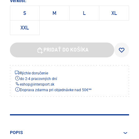
Veľkosť:
S
M
L
XL
XXL
PRIDAŤ DO KOŠÍKA
Rýchle doručenie
do 2-4 pracovných dní
eshop
@
intersport.sk
Doprava zdarma pri objednávke nad 50€**
POPIS