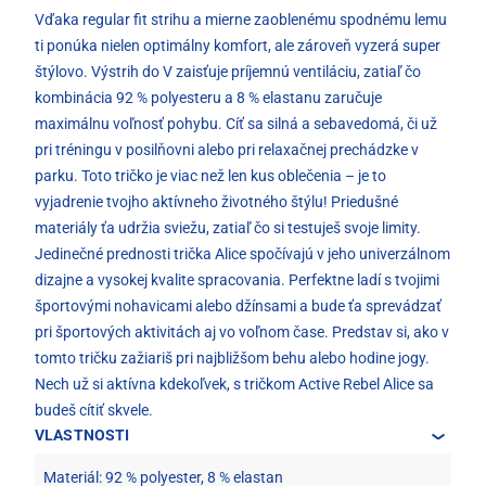
Vďaka regular fit strihu a mierne zaoblenému spodnému lemu
ti ponúka nielen optimálny komfort, ale zároveň vyzerá super
štýlovo. Výstrih do V zaisťuje príjemnú ventiláciu, zatiaľ čo
kombinácia 92 % polyesteru a 8 % elastanu zaručuje
maximálnu voľnosť pohybu. Cíť sa silná a sebavedomá, či už
pri tréningu v posilňovni alebo pri relaxačnej prechádzke v
parku. Toto tričko je viac než len kus oblečenia – je to
vyjadrenie tvojho aktívneho životného štýlu! Priedušné
materiály ťa udržia sviežu, zatiaľ čo si testuješ svoje limity.
Jedinečné prednosti trička Alice spočívajú v jeho univerzálnom
dizajne a vysokej kvalite spracovania. Perfektne ladí s tvojimi
športovými nohavicami alebo džínsami a bude ťa sprevádzať
pri športových aktivitách aj vo voľnom čase. Predstav si, ako v
tomto tričku zažiariš pri najbližšom behu alebo hodine jogy.
Nech už si aktívna kdekoľvek, s tričkom Active Rebel Alice sa
budeš cítiť skvele.
VLASTNOSTI
Materiál: 92 % polyester, 8 % elastan