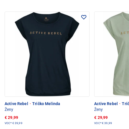
Active Rebel
·
Tričko Melinda
Active Rebel
·
Tri
Ženy
Ženy
€ 29,99
€ 29,99
VOC*
€ 39,99
VOC*
€ 39,99