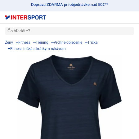
Doprava ZDARMA pri objednávke nad 50€**
Čo hľadáte?
Ženy
Fitness
Tréning
Vrchné oblečenie
Tričká
Fitness tričká s krátkym rukávom