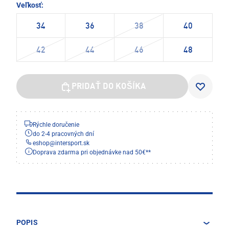
Veľkosť:
34
36
38
40
42
44
46
48
PRIDAŤ DO KOŠÍKA
Rýchle doručenie
do 2-4 pracovných dní
eshop
@
intersport.sk
Doprava zdarma pri objednávke nad 50€**
POPIS