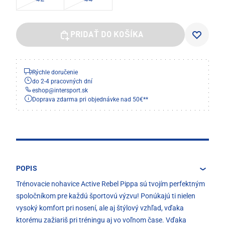
PRIDAŤ DO KOŠÍKA
Rýchle doručenie
do 2-4 pracovných dní
eshop
@
intersport.sk
Doprava zdarma pri objednávke nad 50€**
POPIS
Trénovacie nohavice Active Rebel Pippa sú tvojím perfektným
spoločníkom pre každú športovú výzvu! Ponúkajú ti nielen
vysoký komfort pri nosení, ale aj štýlový vzhľad, vďaka
ktorému zažiariš pri tréningu aj vo voľnom čase. Vďaka