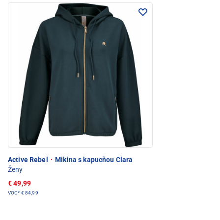
Active Rebel
·
Mikina s kapucňou Clara
Ženy
€ 49,99
VOC*
€ 84,99