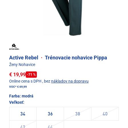
Active Rebel
·
Trénovacie nohavice Pippa
Ženy Nohavice
€ 19,99
-71 %
Online cena s DPH
, bez
nákladov na dopravu
VOC*
€ 69,99
Farba:
modrá
Veľkosť:
34
36
38
40
42
44