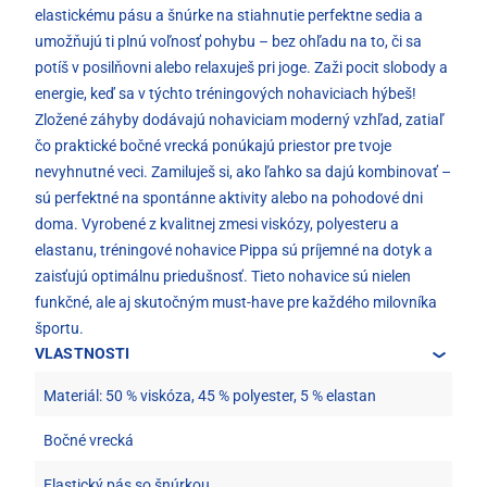
elastickému pásu a šnúrke na stiahnutie perfektne sedia a
umožňujú ti plnú voľnosť pohybu – bez ohľadu na to, či sa
potíš v posilňovni alebo relaxuješ pri joge. Zaži pocit slobody a
energie, keď sa v týchto tréningových nohaviciach hýbeš!
Zložené záhyby dodávajú nohaviciam moderný vzhľad, zatiaľ
čo praktické bočné vrecká ponúkajú priestor pre tvoje
nevyhnutné veci. Zamiluješ si, ako ľahko sa dajú kombinovať –
sú perfektné na spontánne aktivity alebo na pohodové dni
doma. Vyrobené z kvalitnej zmesi viskózy, polyesteru a
elastanu, tréningové nohavice Pippa sú príjemné na dotyk a
zaisťujú optimálnu priedušnosť. Tieto nohavice sú nielen
funkčné, ale aj skutočným must-have pre každého milovníka
športu.
VLASTNOSTI
Materiál: 50 % viskóza, 45 % polyester, 5 % elastan
Bočné vrecká
Elastický pás so šnúrkou