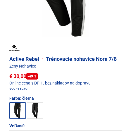
Active Rebel
·
Trénovacie nohavice Nora 7/8
Ženy Nohavice
€ 30,00
-49 %
Online cena s DPH
, bez
nákladov na dopravu
VOC*
€ 59,99
Farba:
čierna
Veľkosť: