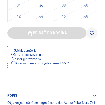
34
36
38
40
42
44
46
48
PRIDAŤ DO KOŠÍKA
Rýchle doručenie
do 2-4 pracovných dní
eshop
@
intersport.sk
Doprava zdarma pri objednávke nad 50€**
POPIS
Objavte jedinečné tréningové nohavice Active Rebel Nora 7/8