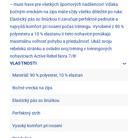
– must-have pre všetkých športových nadšencov! Vďaka
bočným vreckám na zips máte vždy všetko dôležité po ruke.
Elastický pás so šnúrkou ti zaručuje perfektné padnutie a
najvyšší komfort pri nosení počas tréningu. Vyrobené z 90 %
polyesteru a 10 % elastanu ti tieto nohavice ponúkajú
maximálnu voľnosť pohybu a priedušnosť. Ukáž svoju
rebelskú stránku a ovládni svoj tréning v tréningových
nohaviciach Active Rebel Nora 7/8!
VLASTNOSTI
Materiál: 90 % polyester, 10 % elastan
Bočné vrecká na zips
Elastický pás so šnúrkou
Perfektný strih
Vysoký komfort pri nosení