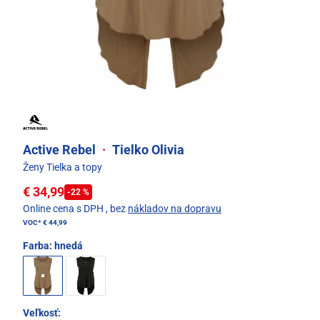
Active Rebel
·
Tielko Olivia
Ženy Tielka a topy
€ 34,99
-22 %
Online cena s DPH
, bez
nákladov na dopravu
VOC*
€ 44,99
Farba:
hnedá
Veľkosť: