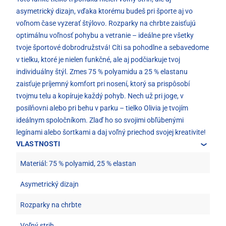
asymetrický dizajn, vďaka ktorému budeš pri športe aj vo
voľnom čase vyzerať štýlovo. Rozparky na chrbte zaisťujú
optimálnu voľnosť pohybu a vetranie – ideálne pre všetky
tvoje športové dobrodružstvá! Cíti sa pohodlne a sebavedome
v tielku, ktoré je nielen funkčné, ale aj podčiarkuje tvoj
individuálny štýl. Zmes 75 % polyamidu a 25 % elastanu
zaisťuje príjemný komfort pri nosení, ktorý sa prispôsobí
tvojmu telu a kopíruje každý pohyb. Nech už pri joge, v
posilňovni alebo pri behu v parku – tielko Olivia je tvojím
ideálnym spoločníkom. Zlaď ho so svojimi obľúbenými
legínami alebo šortkami a daj voľný priechod svojej kreativite!
VLASTNOSTI
Materiál: 75 % polyamid, 25 % elastan
Asymetrický dizajn
Rozparky na chrbte
Voľný strih