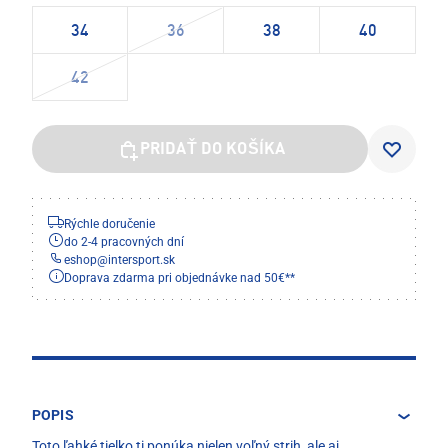
34
36
38
40
42
PRIDAŤ DO KOŠÍKA
Rýchle doručenie
do 2-4 pracovných dní
eshop
@
intersport.sk
Doprava zdarma pri objednávke nad 50€**
POPIS
Toto ľahké tielko ti ponúka nielen voľný strih, ale aj