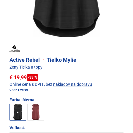
Active Rebel
·
Tielko Mylie
Ženy Tielka a topy
€ 19,99
-33 %
Online cena s DPH
, bez
nákladov na dopravu
VOC*
€ 29,99
Farba:
čierna
Veľkosť: