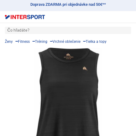
Doprava ZDARMA pri objednávke nad 50€**
Čo hľadáte?
Ženy
Fitness
Tréning
Vrchné oblečenie
Tielka a topy