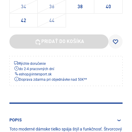
34
36
38
40
42
44
PRIDAŤ DO KOŠÍKA
Rýchle doručenie
do 2-4 pracovných dní
eshop
@
intersport.sk
Doprava zdarma pri objednávke nad 50€**
POPIS
Toto moderné dámske tielko spája štýl a funkčnosť. Štvorcový