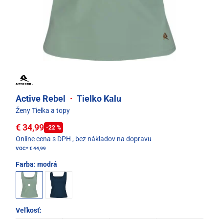
Active Rebel
·
Tielko Kalu
Ženy Tielka a topy
€ 34,99
-22 %
Online cena s DPH
, bez
nákladov na dopravu
VOC*
€ 44,99
Farba:
modrá
Veľkosť: