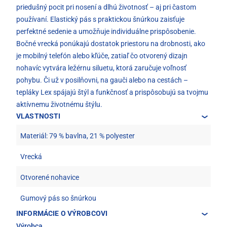
priedušný pocit pri nosení a dlhú životnosť – aj pri častom
používaní. Elastický pás s praktickou šnúrkou zaisťuje
perfektné sedenie a umožňuje individuálne prispôsobenie.
Bočné vrecká ponúkajú dostatok priestoru na drobnosti, ako
je mobilný telefón alebo kľúče, zatiaľ čo otvorený dizajn
nohavíc vytvára ležérnu siluetu, ktorá zaručuje voľnosť
pohybu. Či už v posilňovni, na gauči alebo na cestách –
tepláky Lex spájajú štýl a funkčnosť a prispôsobujú sa tvojmu
aktívnemu životnému štýlu.
VLASTNOSTI
Materiál: 79 % bavlna, 21 % polyester
Vrecká
Otvorené nohavice
Gumový pás so šnúrkou
INFORMÁCIE O VÝROBCOVI
Výrobca