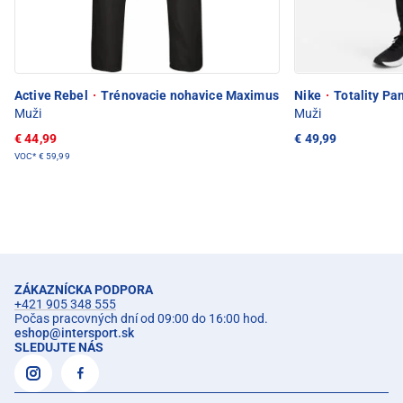
Active Rebel
·
Trénovacie nohavice Maximus
Nike
·
Totality Pan
Muži
Muži
€ 44,99
€ 49,99
VOC*
€ 59,99
ZÁKAZNÍCKA PODPORA
+421 905 348 555
Počas pracovných dní od 09:00 do 16:00 hod.
eshop
@
intersport.sk
SLEDUJTE NÁS