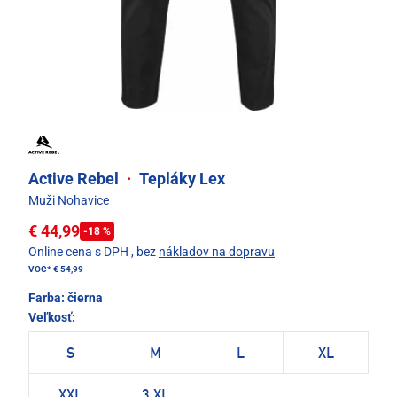
Active Rebel
·
Tepláky Lex
Muži Nohavice
€ 44,99
-18 %
Online cena s DPH
, bez
nákladov na dopravu
VOC*
€ 54,99
Farba:
čierna
Veľkosť:
S
M
L
XL
XXL
3 XL