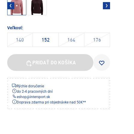
Veľkosť:
140
152
164
176
PRIDAŤ DO KOŠÍKA
Rýchle doručenie
do 2-4 pracovných dní
eshop
@
intersport.sk
Doprava zdarma pri objednávke nad 50€**