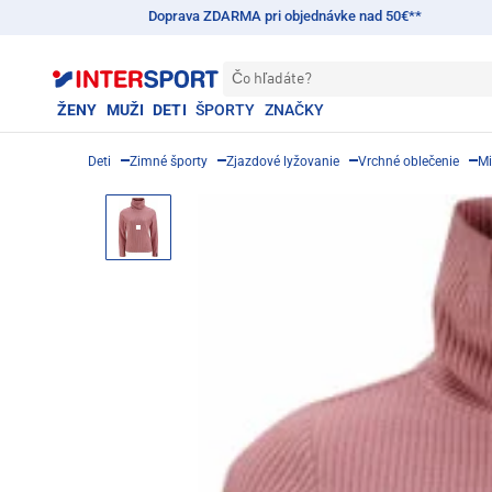
Doprava ZDARMA pri objednávke nad 50€**
Čo hľadáte?
ŽENY
MUŽI
DETI
ŠPORTY
ZNAČKY
Deti
Zimné športy
Zjazdové lyžovanie
Vrchné oblečenie
Mi