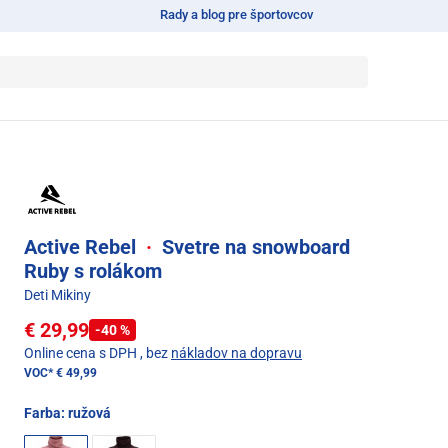
Rady a blog pre športovcov
Active Rebel
·
Svetre na snowboard
Ruby s rolákom
Deti Mikiny
€ 29,99
-40 %
Online cena s DPH
, bez
nákladov na dopravu
VOC*
€ 49,99
Farba:
ružová