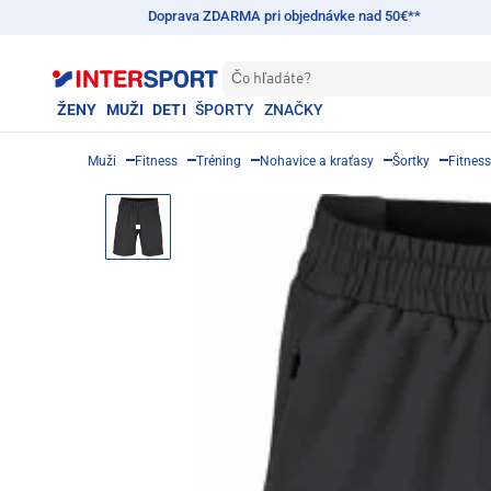
Doprava ZDARMA pri objednávke nad 50€**
Čo hľadáte?
ŽENY
MUŽI
DETI
ŠPORTY
ZNAČKY
Muži
Fitness
Tréning
Nohavice a kraťasy
Šortky
Fitness