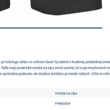
ž pri tréningu alebo vo voľnom čase! Vyrobené z kvalitnej, priedušnej zmes
 Tallis majú praktické vrecká na zips, ktoré zaistia, že tvoje nevyhnutné 
n optimálne padnutie, ale dodáva šortkám aj trendy nádych. Užite si voľn
Vrecká na zips
Priedušné