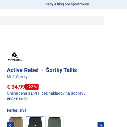
Rady a blog pre športovcov
Active Rebel
·
Šortky Tallis
Muži Šortky
€ 34,99
-22 %
Online cena s DPH
, bez
nákladov na dopravu
VOC*
€ 44,99
Farba:
sivá