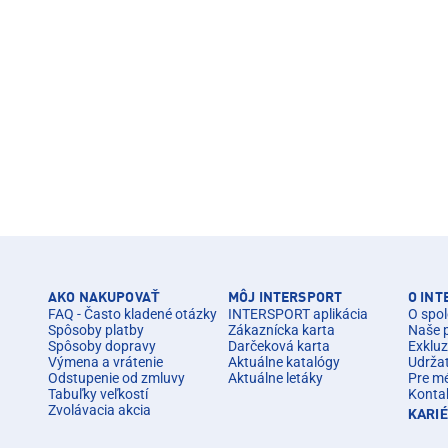
AKO NAKUPOVAŤ
MÔJ INTERSPORT
O IN
FAQ - Často kladené otázky
INTERSPORT aplikácia
O spol
Spôsoby platby
Zákaznícka karta
Naše 
Spôsoby dopravy
Darčeková karta
Exkluz
Výmena a vrátenie
Aktuálne katalógy
Udrža
Odstupenie od zmluvy
Aktuálne letáky
Pre m
Tabuľky veľkostí
Konta
Zvolávacia akcia
KARI