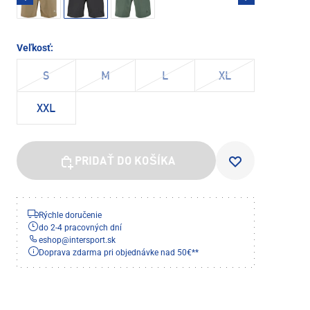
Veľkosť:
S
M
L
XL
XXL
PRIDAŤ DO KOŠÍKA
Rýchle doručenie
do 2-4 pracovných dní
eshop
@
intersport.sk
Doprava zdarma pri objednávke nad 50€**