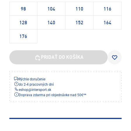
98
104
110
116
128
140
152
164
176
PRIDAŤ DO KOŠÍKA
Rýchle doručenie
do 2-4 pracovných dní
eshop
@
intersport.sk
Doprava zdarma pri objednávke nad 50€**