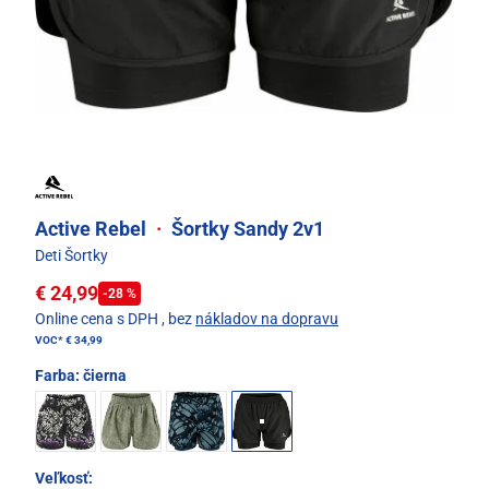
Active Rebel
·
Šortky Sandy 2v1
Deti Šortky
€ 24,99
-28 %
Online cena s DPH
, bez
nákladov na dopravu
VOC*
€ 34,99
Farba:
čierna
Veľkosť: