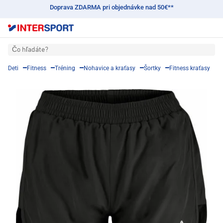
Doprava ZDARMA pri objednávke nad 50€**
Čo hľadáte?
Deti
Fitness
Tréning
Nohavice a kraťasy
Šortky
Fitness kraťasy