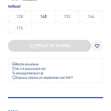
Veľkosť:
128
140
152
164
176
PRIDAŤ DO KOŠÍKA
Rýchle doručenie
do 2-4 pracovných dní
eshop
@
intersport.sk
Doprava zdarma pri objednávke nad 50€**