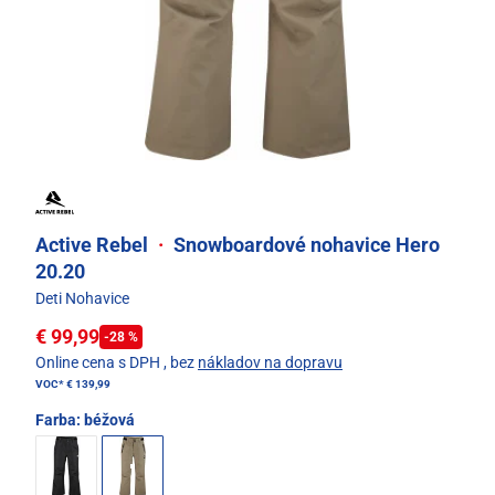
Active Rebel
·
Snowboardové nohavice Hero
20.20
Deti Nohavice
€ 99,99
-28 %
Online cena s DPH
, bez
nákladov na dopravu
VOC*
€ 139,99
Farba:
béžová