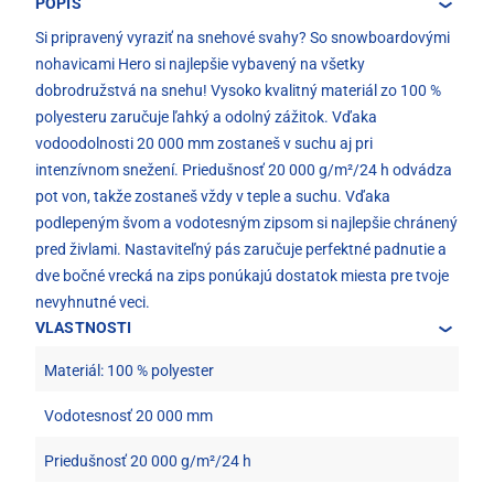
POPIS
Si pripravený vyraziť na snehové svahy? So snowboardovými
nohavicami Hero si najlepšie vybavený na všetky
dobrodružstvá na snehu! Vysoko kvalitný materiál zo 100 %
polyesteru zaručuje ľahký a odolný zážitok. Vďaka
vodoodolnosti 20 000 mm zostaneš v suchu aj pri
intenzívnom snežení. Priedušnosť 20 000 g/m²/24 h odvádza
pot von, takže zostaneš vždy v teple a suchu. Vďaka
podlepeným švom a vodotesným zipsom si najlepšie chránený
pred živlami. Nastaviteľný pás zaručuje perfektné padnutie a
dve bočné vrecká na zips ponúkajú dostatok miesta pre tvoje
nevyhnutné veci.
VLASTNOSTI
Materiál: 100 % polyester
Vodotesnosť 20 000 mm
Priedušnosť 20 000 g/m²/24 h