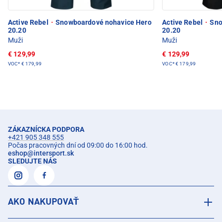
Active Rebel
·
Snowboardové nohavice Hero
Active Rebel
·
Sno
20.20
20.20
Muži
Muži
€ 129,99
€ 129,99
VOC*
€ 179,99
VOC*
€ 179,99
ZÁKAZNÍCKA PODPORA
+421 905 348 555
Počas pracovných dní od 09:00 do 16:00 hod.
eshop
@
intersport.sk
SLEDUJTE NÁS
AKO NAKUPOVAŤ