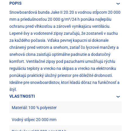
POPIS
Snowboardová bunda Jake II 20.20 s vodnou stĺpcom 20 000
mm a priedušnosťou 20 000 g/m²/24 h ponúka najlepšiu
ochranu pred vlhkosťou a zároveň vynikajúcu ventiláciu.
Lepené švy a vodotesné zipsy zaručujú, že zostaneš v suchu
za každého počasia. Vďaka pevnej kapucni si dokonale
chránený pred vetrom a snehom, zatiaľ čo lycrové manžety a
snehová clona zaisťujú optimálne padnutie a dodatočný
komfort. Ventilačné zipsy pod pazuchami umožňujú rýchlu
reguláciu teploty a vrecko na skipas a vrecko na elektroniku
ponúkajú praktický úložný priestor pre dôležité drobnosti.
Ideálne pre snowboardistov, ktorí kladú dôraz na funkčnosť a
štýl.
VLASTNOSTI
Materiál: 100 % polyester
Vodný stĺpec 20 000 mm