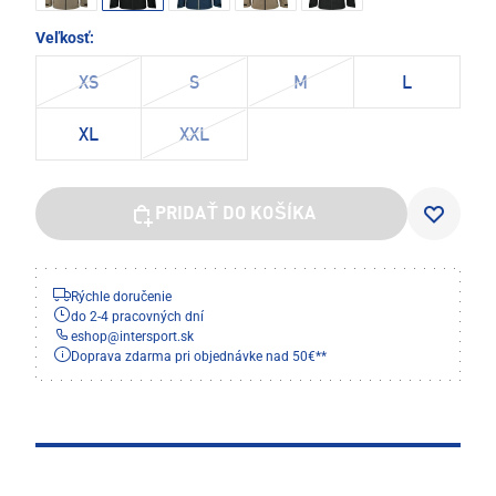
Veľkosť:
XS
S
M
L
XL
XXL
PRIDAŤ DO KOŠÍKA
Rýchle doručenie
do 2-4 pracovných dní
eshop
@
intersport.sk
Doprava zdarma pri objednávke nad 50€**