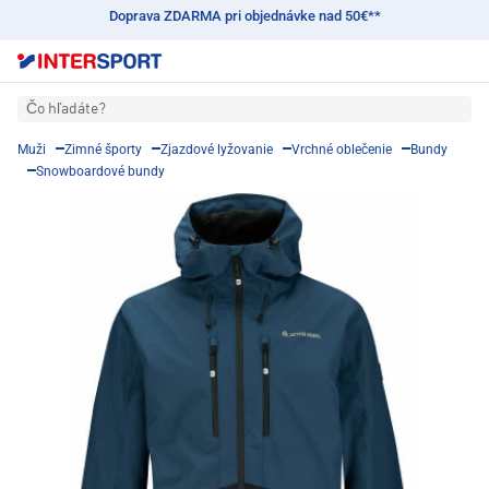
Doprava ZDARMA pri objednávke nad 50€**
Čo hľadáte?
Muži
Zimné športy
Zjazdové lyžovanie
Vrchné oblečenie
Bundy
Snowboardové bundy