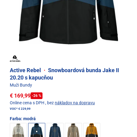
Active Rebel
·
Snowboardová bunda Jake II
20.20 s kapucňou
Muži Bundy
€ 169,99
-26 %
Online cena s DPH
, bez
nákladov na dopravu
VOC*
€ 229,99
Farba:
modrá