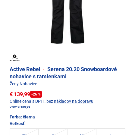
Active Rebel
·
Serena 20.20 Snowboardové
nohavice s ramienkami
Ženy Nohavice
€ 139,99
-26 %
Online cena s DPH
, bez
nákladov na dopravu
VOC*
€ 189,99
Farba:
čierna
Veľkosť: