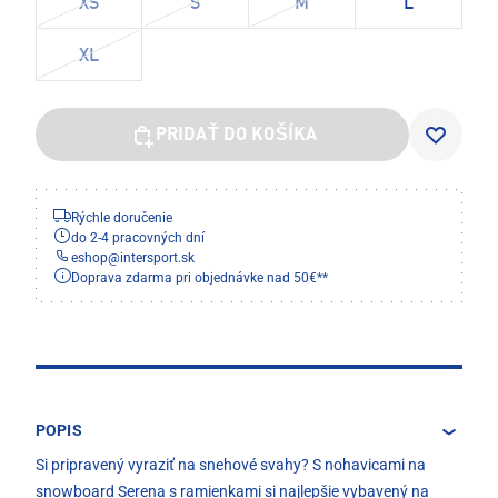
XS
S
M
L
XL
PRIDAŤ DO KOŠÍKA
Rýchle doručenie
do 2-4 pracovných dní
eshop
@
intersport.sk
Doprava zdarma pri objednávke nad 50€**
POPIS
Si pripravený vyraziť na snehové svahy? S nohavicami na
snowboard Serena s ramienkami si najlepšie vybavený na