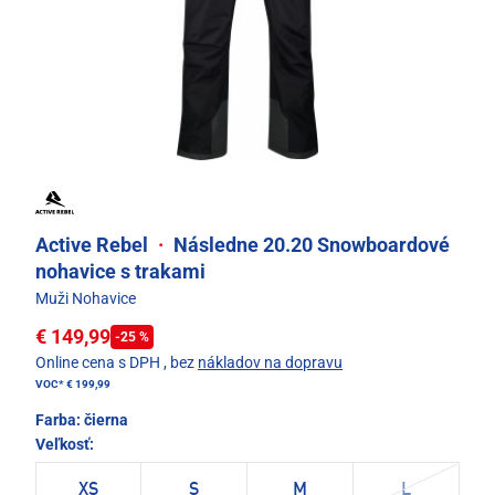
Active Rebel
·
Následne 20.20 Snowboardové
nohavice s trakami
Muži Nohavice
€ 149,99
-25 %
Online cena s DPH
, bez
nákladov na dopravu
VOC*
€ 199,99
Farba:
čierna
Veľkosť:
XS
S
M
L