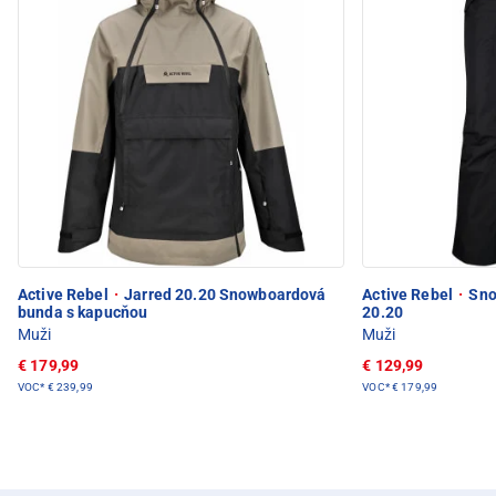
Active Rebel
·
Jarred 20.20 Snowboardová
Active Rebel
·
Sno
bunda s kapucňou
20.20
Muži
Muži
€ 179,99
€ 129,99
VOC*
€ 239,99
VOC*
€ 179,99