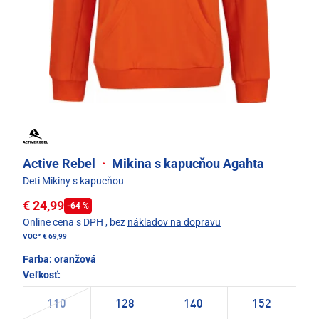
Active Rebel
·
Mikina s kapucňou Agahta
Deti Mikiny s kapucňou
€ 24,99
-64 %
Online cena s DPH
, bez
nákladov na dopravu
VOC*
€ 69,99
Farba:
oranžová
Veľkosť:
110
128
140
152