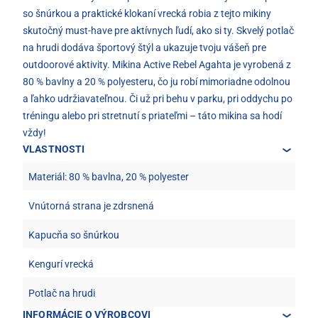
so šnúrkou a praktické klokaní vrecká robia z tejto mikiny
skutočný must-have pre aktívnych ľudí, ako si ty. Skvelý potlač
na hrudi dodáva športový štýl a ukazuje tvoju vášeň pre
outdoorové aktivity. Mikina Active Rebel Agahta je vyrobená z
80 % bavlny a 20 % polyesteru, čo ju robí mimoriadne odolnou
a ľahko udržiavateľnou. Či už pri behu v parku, pri oddychu po
tréningu alebo pri stretnutí s priateľmi – táto mikina sa hodí
vždy!
VLASTNOSTI
Materiál: 80 % bavlna, 20 % polyester
Vnútorná strana je zdrsnená
Kapucňa so šnúrkou
Kengurí vrecká
Potlač na hrudi
INFORMÁCIE O VÝROBCOVI