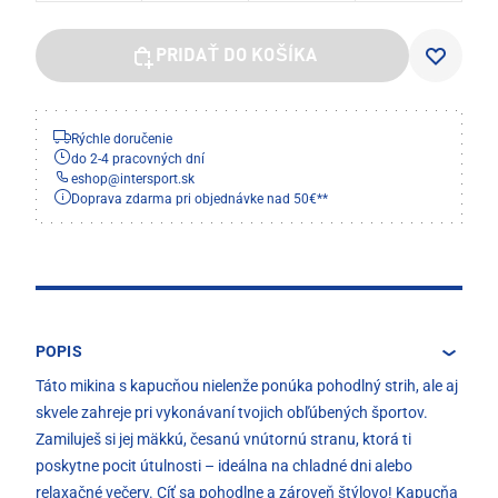
PRIDAŤ DO KOŠÍKA
Rýchle doručenie
do 2-4 pracovných dní
eshop
@
intersport.sk
Doprava zdarma pri objednávke nad 50€**
POPIS
Táto mikina s kapucňou nielenže ponúka pohodlný strih, ale aj
skvele zahreje pri vykonávaní tvojich obľúbených športov.
Zamiluješ si jej mäkkú, česanú vnútornú stranu, ktorá ti
poskytne pocit útulnosti – ideálna na chladné dni alebo
relaxačné večery. Cíť sa pohodlne a zároveň štýlovo! Kapucňa