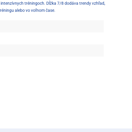
ri intenzívnych tréningoch. Dĺžka 7/8 dodáva trendy vzhľad,
i tréningu alebo vo voľnom čase.