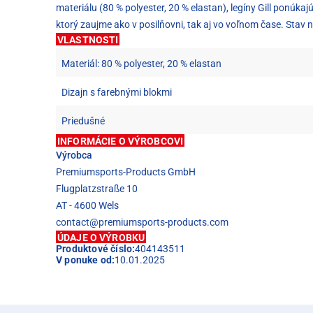
materiálu (80 % polyester, 20 % elastan), legíny Gill ponúka
ktorý zaujme ako v posilňovni, tak aj vo voľnom čase. Stav na
VLASTNOSTI
Materiál: 80 % polyester, 20 % elastan
Dizajn s farebnými blokmi
Priedušné
INFORMÁCIE O VÝROBCOVI
Výrobca
Premiumsports-Products GmbH
Flugplatzstraße 10
AT - 4600 Wels
contact@premiumsports-products.com
ÚDAJE O VÝROBKU
Produktové číslo:
404143511
V ponuke od:
10.01.2025