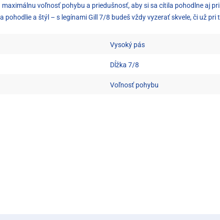
jú maximálnu voľnosť pohybu a priedušnosť, aby si sa cítila pohodlne aj p
 pohodlie a štýl – s legínami Gill 7/8 budeš vždy vyzerať skvele, či už pr
Vysoký pás
Dĺžka 7/8
Voľnosť pohybu