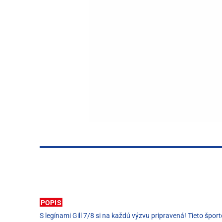
POPIS
S legínami Gill 7/8 si na každú výzvu pripravená! Tieto šp