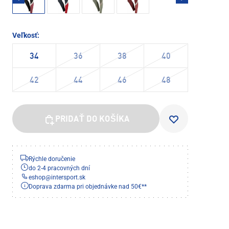
Veľkosť:
34
36
38
40
42
44
46
48
PRIDAŤ DO KOŠÍKA
Rýchle doručenie
do 2-4 pracovných dní
eshop
@
intersport.sk
Doprava zdarma pri objednávke nad 50€**