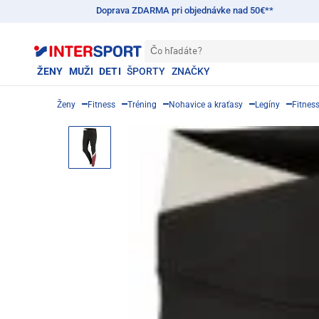
Doprava ZDARMA pri objednávke nad 50€**
Čo hľadáte?
ŽENY
MUŽI
DETI
ŠPORTY
ZNAČKY
Ženy
Fitness
Tréning
Nohavice a kraťasy
Legíny
Fitness